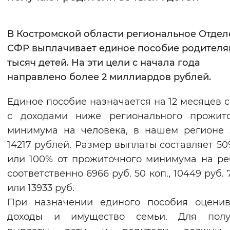
Интервал между буквами
В Костромской области региональное Отдел
Нормальный
Увеличенный
Большо
СФР выплачивает единое пособие родителя
тысяч детей. На эти цели с начала года
Цвет сайта
направлено более 2 миллиардов
рублей.
Монохромный
Инверсивный монохромны
Единое пособие назначается на 12 месяцев 
Синий фон
с доходами ниже регионального прожито
минимума на человека, в нашем регионе
Изображения
14217 рублей. Размер выплаты составляет 50
Включены
Выключены
или 100% от прожиточного минимума на ре
соответственно 6966 руб. 50 коп., 10449 руб. 
Звуковой ассистент
или 13933 руб.
При назначении единого пособия оценив
Воспроизвести
Остановить
Повтори
доходы и имущество семьи. Для полу