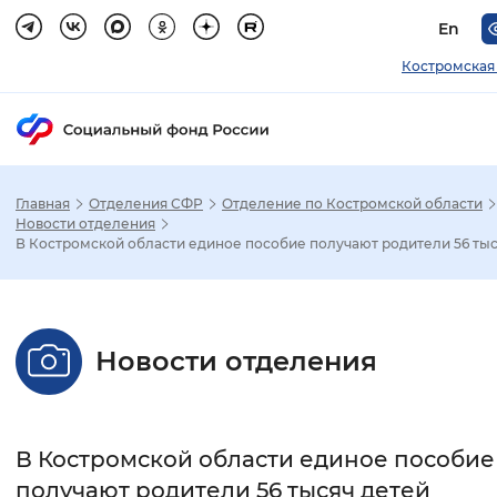
En
Костромская
Главная
Отделения СФР
Отделение по Костромской области
Зак
Новости отделения
В Костромской области единое пособие получают родители 56 тыс
Настройка режима отображения
Размер шрифта
Новости отделения
Стандартный
Увеличенный
Крупны
Шрифт
В Костромской области единое пособие
Без засечек
С засечками
получают родители 56 тысяч детей