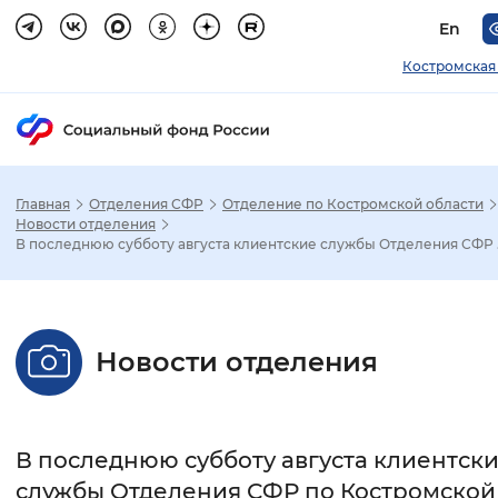
En
Костромская
Главная
Отделения СФР
Отделение по Костромской области
Зак
Новости отделения
В последнюю субботу августа клиентские службы Отделения СФР .
Настройка режима отображения
Размер шрифта
Новости отделения
Стандартный
Увеличенный
Крупны
Шрифт
В последнюю субботу августа клиентск
Без засечек
С засечками
службы Отделения СФР по Костромской