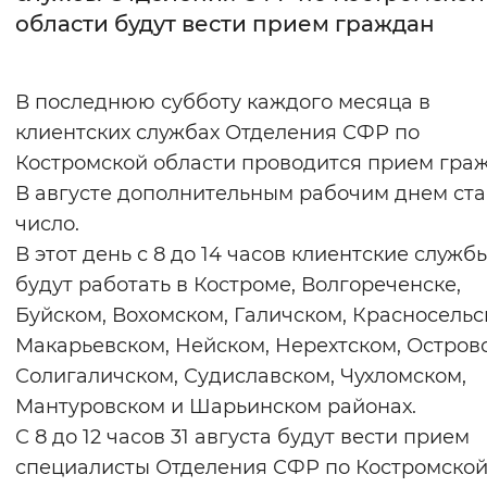
области будут вести прием граждан
Интервал между буквами
Нормальный
Увеличенный
Большо
В последнюю субботу каждого месяца в
клиентских службах Отделения СФР по
Цвет сайта
Костромской области проводится прием граж
Монохромный
Инверсивный монохромны
В августе дополнительным рабочим днем ста
число.
Синий фон
В этот день с 8 до 14 часов клиентские служб
будут работать в Костроме, Волгореченске,
Изображения
Буйском, Вохомском, Галичском, Красносельс
Включены
Выключены
Макарьевском, Нейском, Нерехтском, Остров
Солигаличском, Судиславском, Чухломском,
Звуковой ассистент
Мантуровском и Шарьинском районах.
Воспроизвести
Остановить
Повтори
С 8 до 12 часов 31 августа будут вести прием
специалисты Отделения СФР по Костромско