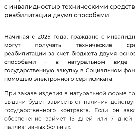
с инвалидностью техническими средст
Интервал между буквами
реабилитации двумя способами
Нормальный
Увеличенный
Большо
Начиная с 2025 года, граждане с инвалид
Цвет сайта
могут получать технические сре
Монохромный
Инверсивный монохромны
реабилитации за счет бюджета двумя осн
способами – в натуральном виде 
Синий фон
государственную закупку в Социальном фон
помощью электронного сертификата.
Изображения
Включены
Выключены
При заказе изделия в натуральной форме ср
выдачи будет зависеть от наличия действ
Звуковой ассистент
государственного контракта. Если он зак
обеспечение займет 15 дней или 7 дней
Воспроизвести
Остановить
Повтори
паллиативных больных.