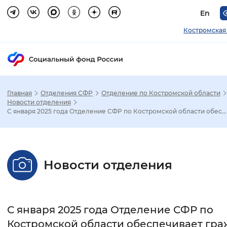
En
Костромская
Главная
Отделения СФР
Отделение по Костромской области
Зак
Новости отделения
С января 2025 года Отделение СФР по Костромской области обес...
Настройка режима отображения
Размер шрифта
Новости отделения
Стандартный
Увеличенный
Крупны
Шрифт
С января 2025 года Отделение СФР по
Без засечек
С засечками
Костромской области обеспечивает гр