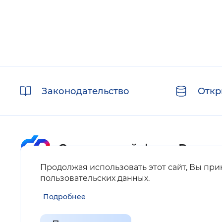
Полезные
Законодательство
Откр
ссылки
Продолжая использовать этот сайт, Вы пр
Карта сайта
пользовательских данных
.
Подробнее
Нашли ошибку на сайте?
Выделите фрагмент текста и нажмите Ctrl+ENTER.