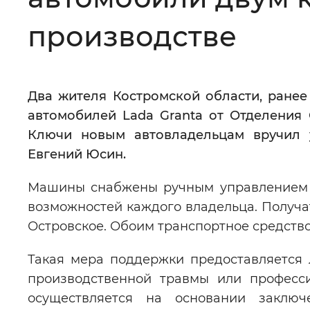
Цвет сайта
:
Монохромный
производстве
Изображения
:
Включены
Два жителя Костромской области, ранее
автомобилей Lada Granta от Отделения
Звуковой ассистент
:
Воспроизв
Ключи новым автовладельцам вручил
Евгений Юсин.
Машины снабжены ручным управлением и
возможностей каждого владельца. Получа
Вернуть стандартные настройки
Островское. Обоим транспортное средство
Такая мера поддержки предоставляется
производственной травмы или професси
осуществляется на основании заключ