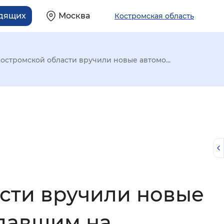
идящих
Москва
Костромская область
остромской области вручили новые автомо...
сти вручили новые
й
адавшим на