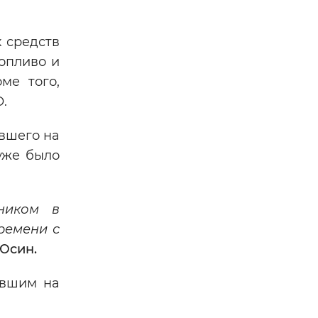
 средств
опливо и
ме того,
.
вшего на
уже было
ником в
ремени с
Юсин.
авшим на