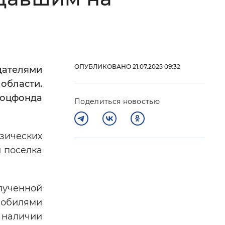
 фон
ОПУБЛИКОВАНО 21.07.2025 09:32
дателями
области.
оцфонда
Поделиться новостью
зических
 поселка
Закрыть
лученной
мобилями
 наличии