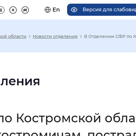
En
Версия для слабов
кой области
Новости отделения
В Отделении СФР по К
има отображения
Увеличенный
Крупный
еления
асечками
по Костромской обла
мальный
Увеличенный
Большо
костромичам, постр