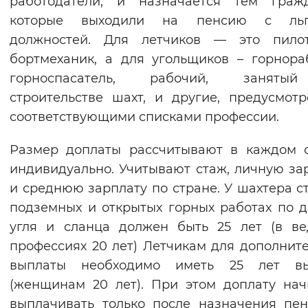
работодатели, и назначается тем гражд
Вернуть стандартные настройки
которые выходили на пенсию с льг
должностей. Для летчиков — это пило
бортмеханик, а для угольщиков – горнора
горноспасатель, рабочий, занят
строительстве шахт, и другие, предусмот
соответствующими списками профессии.
Размер доплаты рассчитывают в каждом 
индивидуально. Учитывают стаж, личную за
и среднюю зарплату по стране. У шахтера с
подземных и открытых горных работах по 
угля и сланца должен быть 25 лет (в в
профессиях 20 лет) Летчикам для дополнит
выплаты необходимо иметь 25 лет вы
(женщинам 20 лет). При этом доплату на
выплачивать только после назначения пе