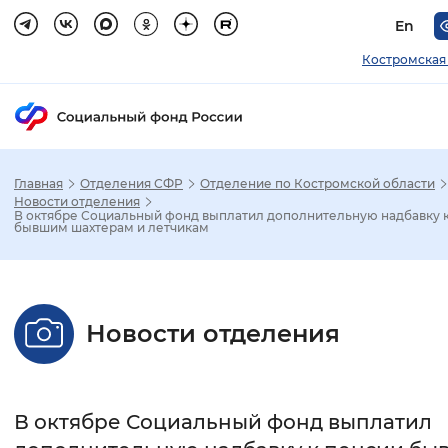
En
Костромская
Главная
Отделения СФР
Отделение по Костромской области
Зак
Новости отделения
В октябре Социальный фонд выплатил дополнительную надбавку 
бывшим шахтерам и летчикам
Настройка режима отображения
Размер шрифта
Новости отделения
Стандартный
Увеличенный
Крупны
Шрифт
В октябре Социальный фонд выплатил
Без засечек
С засечками