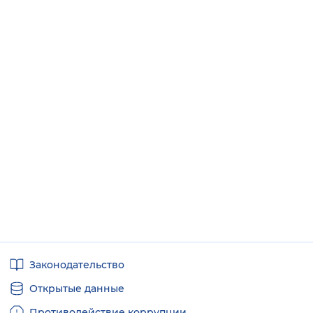
Полезные
Законодательство
ссылки
Открытые данные
Противодействие коррупции