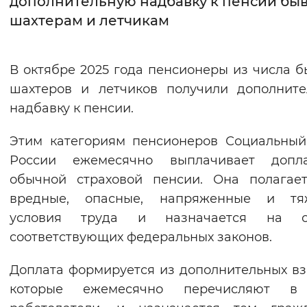
дополнительную надбавку к пенсии б
шахтерам и летчикам
Интервал между буквами
Нормальный
Увеличенный
Большо
В октябре 2025 года пенсионеры из числа 
шахтеров и летчиков получили дополнит
Цвет сайта
надбавку к пенсии.
Монохромный
Инверсивный монохромны
Этим категориям пенсионеров Социальны
Синий фон
России ежемесячно выплачивает допл
обычной страховой пенсии. Она полагае
Изображения
вредные, опасные, напряженные и тя
Включены
Выключены
условия труда и назначается на о
соответствующих федеральных законов.
Звуковой ассистент
Доплата формируется из дополнительных вз
Воспроизвести
Остановить
Повтори
которые ежемесячно перечисляют 