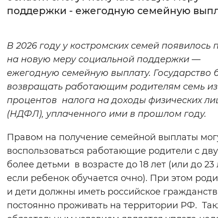
поддержки - ежегодную семейную выпл
Интервал между буквами
Нормальный
Увеличенный
Большо
В 2026 году у костромских семей появилось 
на новую меру социальной поддержки —
Цвет сайта
ежегодную семейную выплату. Государство 
Монохромный
Инверсивный монохромны
возвращать работающим родителям семь из 
процентов налога на доходы физических ли
Синий фон
(НДФЛ), уплаченного ими в прошлом году.
Изображения
Правом на получение семейной выплаты мог
Включены
Выключены
воспользоваться работающие родители с дву
более детьми в возрасте до 18 лет (или до 23 
Звуковой ассистент
если ребенок обучается очно). При этом род
и дети должны иметь российское гражданств
Воспроизвести
Остановить
Повтори
постоянно проживать на территории РФ. Та