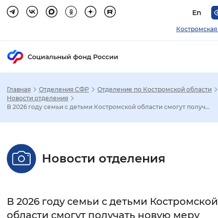
En
Костромская
Главная
Отделения СФР
Отделение по Костромской области
Зак
Новости отделения
В 2026 году семьи с детьми Костромской области смогут получ...
Настройка режима отображения
Размер шрифта
Новости отделения
Стандартный
Увеличенный
Крупны
Шрифт
В 2026 году семьи с детьми Костромской
Без засечек
С засечками
области смогут получать новую меру