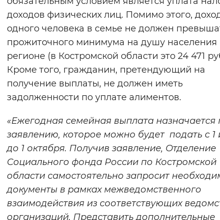
обязательным условием является уплата нало
Вернуть стандартные настройки
доходов физических лиц. Помимо этого, дохо
одного человека в семье не должен превышат
прожиточного минимума на душу населения 
регионе (в Костромской области это 24 471 руб
Кроме того, гражданин, претендующий на
получение выплаты, не должен иметь
задолженности по уплате алиментов.
«
Ежегодная семейная выплата назначается 
заявлению, которое можно будет подать с 1
до 1 октября.
Получив заявление, Отделение
Социального фонда России по Костромской
области самостоятельно запросит необход
документы в рамках межведомственного
взаимодействия из соответствующих ведомс
организаций. Представить дополнительные