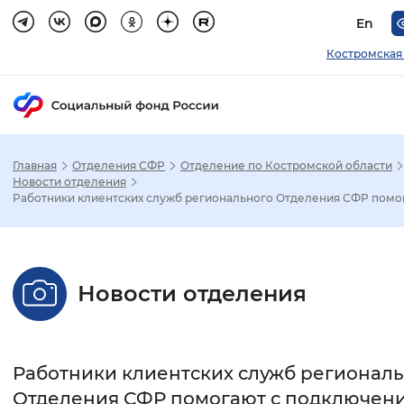
En
Костромская
Главная
Отделения СФР
Отделение по Костромской области
Зак
Новости отделения
Работники клиентских служб регионального Отделения СФР помог.
Настройка режима отображения
Размер шрифта
Новости отделения
Стандартный
Увеличенный
Крупны
Шрифт
Работники клиентских служб регионал
Без засечек
С засечками
Отделения СФР помогают с подключен