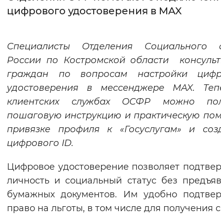
цифрового удостоверения в MAX
Интервал между буквами
Нормальный
Увеличенный
Большо
Специалисты Отделения Социального 
России по Костромской области консуль
Цвет сайта
граждан по вопросам настройки цифр
Монохромный
Инверсивный монохромны
удостоверения в мессенджере MAX. Теп
клиентских службах ОСФР можно пол
Синий фон
пошаговую инструкцию и практическую по
привязке профиля к «Госуслугам» и соз
Изображения
цифрового ID.
Включены
Выключены
Цифровое удостоверение позволяет подтве
Звуковой ассистент
личность и социальный статус без предъя
бумажных документов. Им удобно подтве
Воспроизвести
Остановить
Повтори
право на льготы, в том числе для получения с