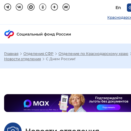
En
Краснодарс
Главная
Отделения СФР
Отделение по Краснодарскому краю
Зак
Новости отделения
С Днем России!
Настройка режима отображения
Слайдер
Размер шрифта
Стандартный
Увеличенный
Крупны
Шрифт
Без засечек
С засечками