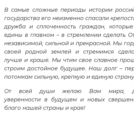
Вернуть стандартные настройки
В самые сложные периоды истории росси
государства его неизменно спасали крепость
дружба и сплоченность граждан, которы
едины в главном – в стремлении сделать О
независимой, сильной и прекрасной. Мы го
своей родной землей и стремимся сдела
лучше и краше. Мы чтим свое славное про
строим достойное будущее. Наш долг – пе
потомкам сильную, крепкую и единую страну
От всей души желаю Вам мира, д
уверенности в будущем и новых свершен
благо нашей страны и края!