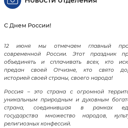
Новости отделения
Интервал между буквами
Нормальный
Увеличенный
Большо
С Днем России!
Цвет сайта
12 июня мы отмечаем главный пра
Монохромный
Инверсивный монохромны
современной России. Этот праздник пр
Синий фон
объединять и сплачивать всех, кто иск
предан своей Отчизне, кто свято до
Изображения
историей своей страны, своего народа!
Включены
Выключены
Россия – это страна с огромной террит
уникальным природным и духовным богат
Звуковой ассистент
страна, соединившая в рамках ед
Воспроизвести
Остановить
Повтори
государства множество народов, куль
религиозных конфессий.