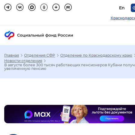
En
Краснодарс
Главная
Отделения СФР
Отделение по Краснодарскому краю
Зак
Новости отделения
В августе более 300 тысяч работающих пенсионеров Кубани получ
увеличенную пенсию
Настройка режима отображения
Размер шрифта
Слайдер
Стандартный
Увеличенный
Крупны
Шрифт
Без засечек
С засечками