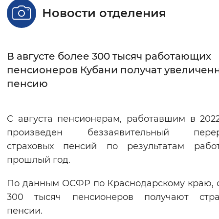
Новости отделения
Интервал между буквами
Нормальный
Увеличенный
Большо
В августе более 300 тысяч работающих
Цвет сайта
пенсионеров Кубани получат увеличен
пенсию
Монохромный
Инверсивный монохромны
Синий фон
С августа пенсионерам, работавшим в 2022
Изображения
произведен беззаявительный перер
страховых пенсий по результатам рабо
Включены
Выключены
прошлый год.
Звуковой ассистент
По данным ОСФР по Краснодарскому краю,
Воспроизвести
Остановить
Повтори
300 тысяч пенсионеров получают стра
пенсии.