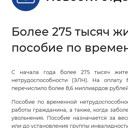
Цвет сайта
:
Монохромный
Более 275 тысяч ж
Изображения
:
Включены
пособие по времен
Звуковой ассистент
:
Воспроизв
С начала года более 275 тысяч жите
нетрудоспособности (ЭЛН). На оплату
Вернуть стандартные настройки
перечислило более 8,6 миллиардов рублей
Пособие по временной нетрудоспособнос
работы гражданина, а также, когда забол
увольнения. Пособие назначается за ве
или до установления группы инвалидности