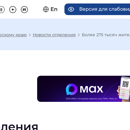
En
Версия для слабов
рскому краю
Новости отделения
Более 275 тысяч жите
има отображения
Увеличенный
Крупный
асечками
мальный
Увеличенный
Большо
еления