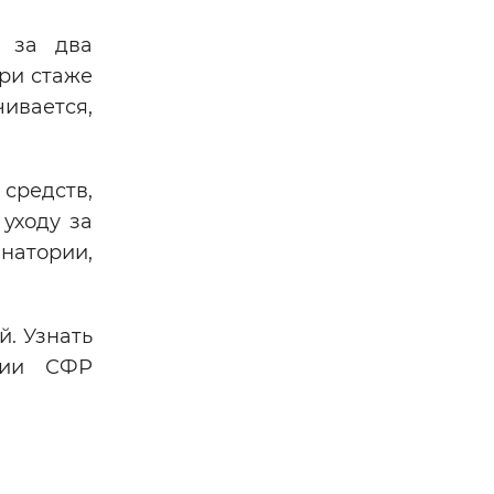
а за два
при стаже
чивается,
средств,
уходу за
анатории,
. Узнать
нии СФР