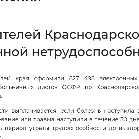
Инверсивный монохромный
Синий
ителей Краснодарско
Выключены
ной нетрудоспособно
ести
Остановить
Повторить
лей края оформили 827 498 электронных
 больничных листов ОСФР по Краснодарск
.
ти выплачивается, если болезнь наступила 
евание или травма наступили в течение 30 дн
сь период утраты трудоспособности до выздо
.