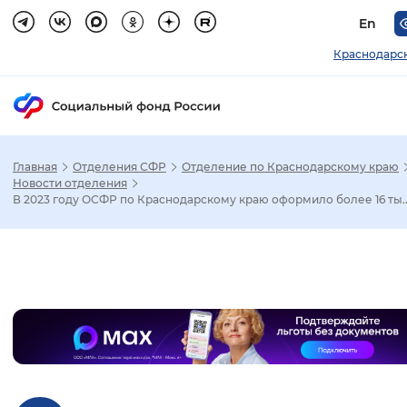
En
Краснодарс
Главная
Отделения СФР
Отделение по Краснодарскому краю
Зак
Новости отделения
В 2023 году ОСФР по Краснодарскому краю оформило более 16 ты..
Настройка режима отображения
Размер шрифта
Слайдер
Стандартный
Увеличенный
Крупны
Шрифт
Без засечек
С засечками