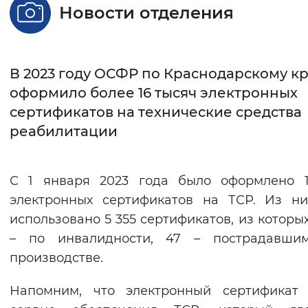
Новости отделения
Интервал между буквами
Нормальный
Увеличенный
Большо
В 2023 году ОСФР по Краснодарскому к
Цвет сайта
оформило более 16 тысяч электронных
сертификатов на технические средства
Монохромный
Инверсивный монохромны
реабилитации
Синий фон
С 1 января 2023 года было оформлено 1
Изображения
электронных сертификатов на ТСР. Из н
Включены
Выключены
использовано 5 355 сертификатов, из которых
– по инвалидности, 47 – пострадавши
Звуковой ассистент
производстве.
Воспроизвести
Остановить
Повтори
Напомним, что электронный сертификат 