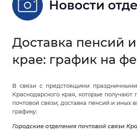
Новости отд
Цвет сайта
:
Монохромный
Изображения
:
Включены
Доставка пенсий 
крае: график на ф
Звуковой ассистент
:
Воспроизв
В связи с предстоящими праздничными
Вернуть стандартные настройки
Краснодарского края, которые получают 
почтовой связи, доставка пенсий и иных 
графику:
Городские отделения почтовой связи Кр