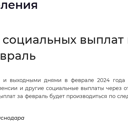
еления
Инверсивный монохромный
Синий
Выключены
и социальных выплат
евраль
ести
Остановить
Повторить
 и выходными днями в феврале 2024 года
пенсии и другие социальные выплаты через о
выплат за февраль будет производиться по с
аснодара