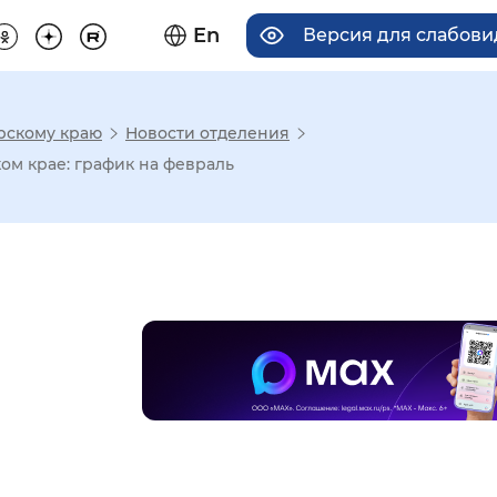
En
Версия для слабов
рскому краю
Новости отделения
има отображения
ом крае: график на февраль
Увеличенный
Крупный
асечками
мальный
Увеличенный
Большо