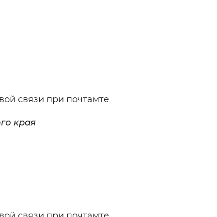
вой связи при почтамте
го края
овой связи при почтамте