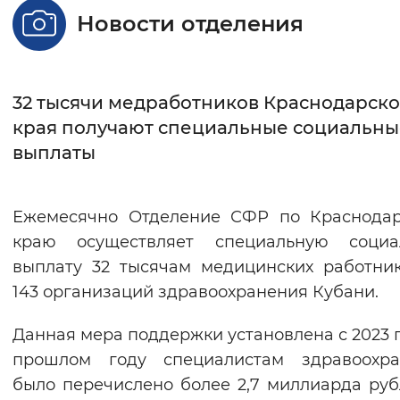
Новости отделения
Интервал между буквами
Нормальный
Увеличенный
Большо
32 тысячи медработников Краснодарско
Цвет сайта
края получают специальные социальны
выплаты
Монохромный
Инверсивный монохромны
Синий фон
Ежемесячно Отделение СФР по Краснодар
Изображения
краю осуществляет специальную социа
выплату 32 тысячам медицинских работни
Включены
Выключены
143 организаций здравоохранения Кубани.
Звуковой ассистент
Данная мера поддержки установлена с 2023 г
Воспроизвести
Остановить
Повтори
прошлом году специалистам здравоохра
было перечислено более 2,7 миллиарда руб