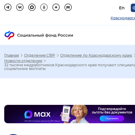
En
Краснодарс
Главная
Отделения СФР
Отделение по Краснодарскому краю
Зак
Новости отделения
32 тысячи медработников Краснодарского края получают специал
социальные выплаты
Настройка режима отображения
Размер шрифта
Слайдер
Стандартный
Увеличенный
Крупны
Шрифт
Без засечек
С засечками