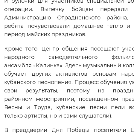
и булочки для участников специальной в
Вернуть стандартные настройки
операции. Выпечку бойцам передали 
Администрацию Отрадненского района, 
ребята почувствовали домашнее тепло и
период майских праздников.
Кроме того, Центр общения посещают уча
народного самодеятельного фолькло
ансамбля «Калинка». Здесь музыкальный кол
обучает других активистов основам нар
кубанского песнопения. Процесс обучения у
свои результаты, поэтому на праздн
районном мероприятии, посвященном пра
Весны и Труда, кубанские песни пели в
только артисты, но и сами слушатели).
В преддверии Дня Победы посетители Ц