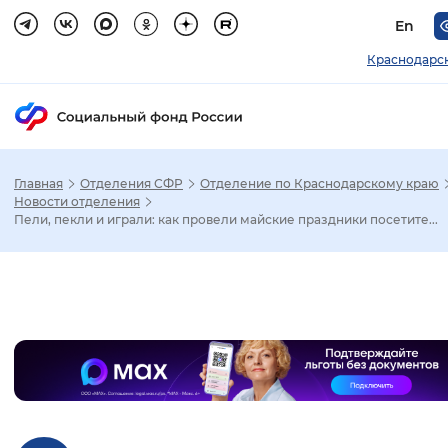
En
Краснодарс
Главная
Отделения СФР
Отделение по Краснодарскому краю
Зак
Новости отделения
Пели, пекли и играли: как провели майские праздники посетите...
Настройка режима отображения
Размер шрифта
Слайдер
Стандартный
Увеличенный
Крупны
Шрифт
Без засечек
С засечками