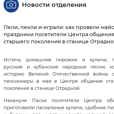
Новости отделения
Интервал между буквами
Нормальный
Увеличенный
Большо
Пели, пекли и играли: как провели май
Цвет сайта
праздники посетители Центра общени
старшего поколения в станице Отрадн
Монохромный
Инверсивный монохромны
Синий фон
Испечь домашние пирожки и куличи, п
русские и кубанские народные песни, и
Изображения
историю Великой Отечественной войны с
Включены
Выключены
пенсионеры в мае в Центре общения ста
поколения в станице Отрадной.
Звуковой ассистент
Накануне Пасхи посетители Центра об
Воспроизвести
Остановить
Повтори
приготовили пасхальные куличи, сдобные п