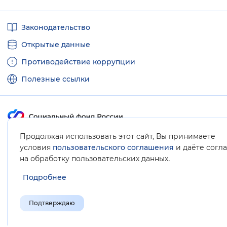
Полезные
Законодательство
ссылки
Открытые данные
Противодействие коррупции
Полезные ссылки
Продолжая использовать этот сайт, Вы принимаете
Карта сайта
условия
пользовательского соглашения
и даёте согл
.
на обработку пользовательских данных
Подробнее
Подтверждаю
© Социальный фонд России, 2008-2026