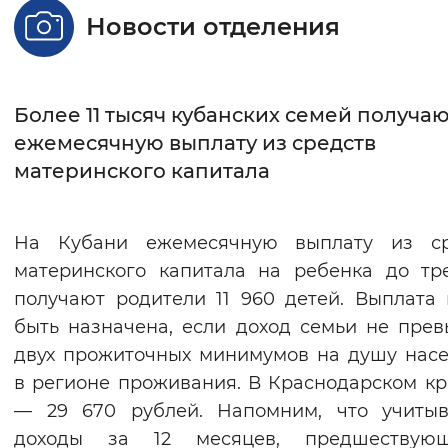
Новости отделения
Интервал между буквами
Нормальный
Увеличенный
Большо
Более 11 тысяч кубанских семей получа
Цвет сайта
ежемесячную выплату из средств
материнского капитала
Монохромный
Инверсивный монохромны
Синий фон
На Кубани ежемесячную выплату из ср
Изображения
материнского капитала на ребенка до тр
получают родители 11 960 детей. Выплата
Включены
Выключены
быть назначена, если доход семьи не пре
двух прожиточных минимумов на душу нас
Звуковой ассистент
в регионе проживания. В Краснодарском кр
Воспроизвести
Остановить
Повтори
— 29 670 рублей. Напомним, что учитыв
доходы за 12 месяцев, предшествую