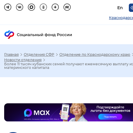
En
Краснодарс
Главная
Отделения СФР
Отделение по Краснодарскому краю
Зак
Новости отделения
Более 11 тысяч кубанских семей получают ежемесячную выплату и
материнского капитала
Настройка режима отображения
Размер шрифта
Слайдер
Стандартный
Увеличенный
Крупны
Шрифт
Без засечек
С засечками