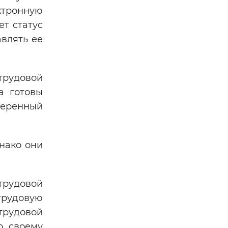
ктронную
ет статус
влять ее
трудовой
а готовы
веренный
нако они
трудовой
трудовую
трудовой
о своему