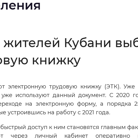
еления
Инверсивный монохромный
Синий
Выключены
а жителей Кубани вы
овую книжку
ести
Остановить
Повторить
 электронную трудовую книжку (ЭТК). Уже б
 уже используют данный документ. С 2020 г
ереходе на электронную форму, а порядка 2
е устроившись на работу с 2021 года.
быстрый доступ к ним становятся главным фа
ляют через личный кабинет оперативно п