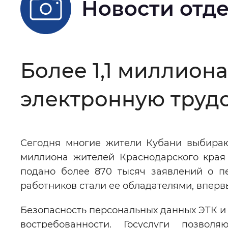
Новости отд
Цвет сайта
:
Монохромный
Изображения
:
Включены
Более 1,1 миллион
электронную труд
Звуковой ассистент
:
Воспроизв
Сегодня многие жители Кубани выбирают
Вернуть стандартные настройки
миллиона жителей Краснодарского края
подано более 870 тысяч заявлений о п
работников стали ее обладателями, впервы
Безопасность персональных данных ЭТК и 
востребованности. Госуслуги позво