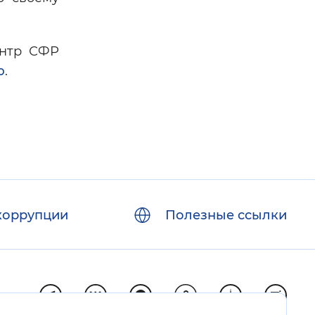
ентр СФР
ю
.
коррупции
Полезные ссылки