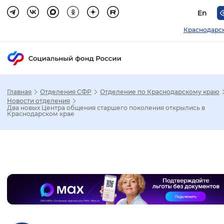
En
Краснодарс
Главная
Отделения СФР
Отделение по Краснодарскому краю
Зак
Новости отделения
Два новых Центра общения старшего поколения открылись в
Краснодарском крае
Настройка режима отображения
Размер шрифта
Слайдер
Стандартный
Увеличенный
Крупны
Шрифт
Без засечек
С засечками