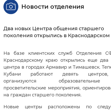
Новости отделения
Интервал между буквами
Нормальный
Увеличенный
Большо
Два новых Центра общения старшего
Цвет сайта
поколения открылись в Краснодарском
Монохромный
Инверсивный монохромны
Синий фон
На базе клиентских служб Отделения С
Краснодарскому краю открылись еще два
Изображения
центра в городах Армавир и Тимашевск. Теп
Кубани работают девять центров
Включены
Выключены
организуются образовательн
просветительские мероприятия, ориентиро
Звуковой ассистент
на граждан старшего поколения.
Воспроизвести
Остановить
Повтори
Новые центры расположены по след