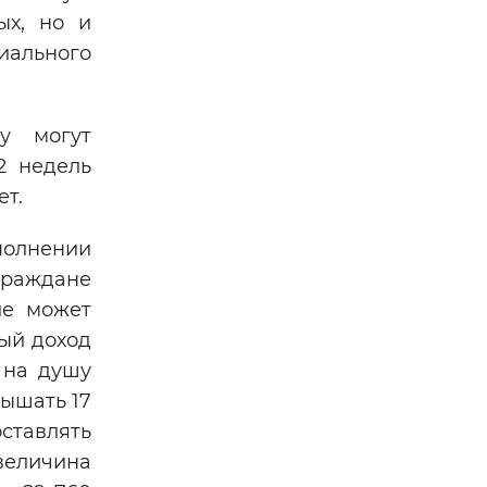
ых, но и
иального
ту могут
2 недель
ет.
полнении
 граждане
ие может
ный доход
 на душу
вышать 17
оставлять
 величина