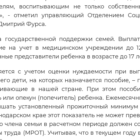
телям, воспитывающим не только собственн
», - отметил управляющий Отделением Соц
Дмитрий Фурса.
а государственной поддержки семей. Выпла
е на учет в медицинском учреждении до 1
ные представители ребенка в возрасте до 17 л
яется с учетом оценки нуждаемости при вы
 его дети, на которых назначается пособие, –
живающие в нашей стране. При этом пособ
 или опекун (попечитель) ребенка. Ежемесяч
ышать установленный прожиточный минимум
одарском крае этот показатель не может пре
о члена семьи в расчетном периоде должен с
труда (МРОТ). Учитывая, что в текущем году