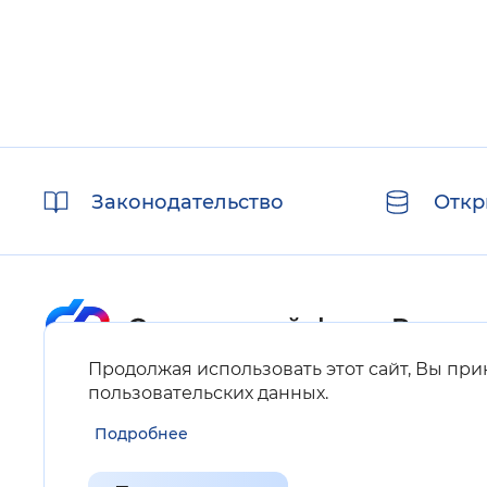
Полезные
Законодательство
Откр
ссылки
Продолжая использовать этот сайт, Вы пр
Карта сайта
пользовательских данных
.
Подробнее
Нашли ошибку на сайте?
Выделите фрагмент текста и нажмите Ctrl+ENTER.