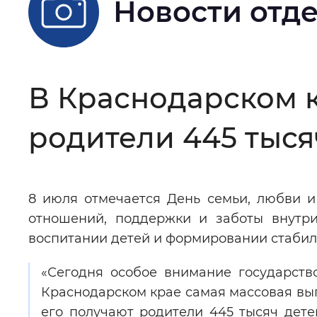
Новости отд
Цвет сайта
:
Монохромный
Изображения
:
Включены
В Краснодарском 
родители 445 тыся
Звуковой ассистент
:
Воспроизв
8 июля отмечается День семьи, любви и
Вернуть стандартные настройки
отношений, поддержки и заботы внутри
воспитании детей и формировании стабил
«Сегодня особое внимание государств
Краснодарском крае самая массовая вып
его получают родители 445 тысяч дет