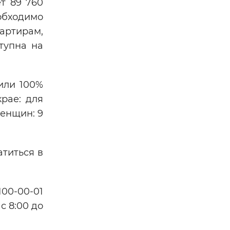
т 89 760
обходимо
артирам,
тупна на
или 100%
рае: для
женщин: 9
атиться в
00-00-01
с 8:00 до