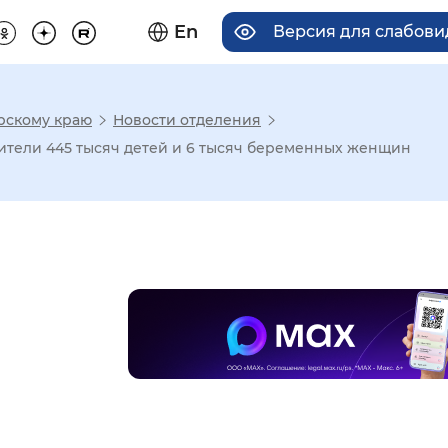
En
Версия для слабов
рскому краю
Новости отделения
има отображения
ители 445 тысяч детей и 6 тысяч беременных женщин
Увеличенный
Крупный
асечками
мальный
Увеличенный
Большо