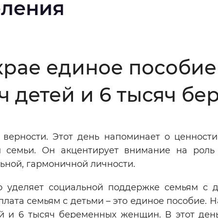
еления
Инверсивный монохромный
Синий
Выключены
крае единое пособие
ч детей и 6 тысяч 
ести
Остановить
Повторить
 верности. Этот день напоминает о ценности
 семьи. Он акцентирует внимание на роль
ьной, гармоничной личности.
о уделяет социальной поддержке семьям с д
лата семьям с детьми – это единое пособие. 
ей и 6 тысяч беременных женщин. В этот ден