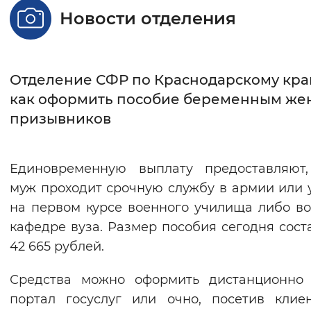
Новости отделения
Интервал между буквами
Нормальный
Увеличенный
Большо
Отделение СФР по Краснодарскому кра
Цвет сайта
как оформить пособие беременным же
призывников
Монохромный
Инверсивный монохромны
Синий фон
Единовременную выплату предоставляют,
Изображения
муж проходит срочную службу в армии или 
на первом курсе военного училища либо в
Включены
Выключены
кафедре вуза. Размер пособия сегодня сост
42 665 рублей.
Звуковой ассистент
Воспроизвести
Остановить
Повтори
Средства можно оформить дистанционно 
портал госуслуг или очно, посетив клие