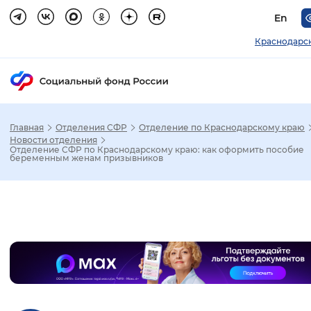
En
Краснодарс
Главная
Отделения СФР
Отделение по Краснодарскому краю
Зак
Новости отделения
Отделение СФР по Краснодарскому краю: как оформить пособие
беременным женам призывников
Настройка режима отображения
Размер шрифта
Слайдер
Стандартный
Увеличенный
Крупны
Шрифт
Без засечек
С засечками