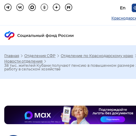
En
Краснодарс
Главная
Отделения СФР
Отделение по Краснодарскому краю
Зак
Новости отделения
38 тыс. жителей Кубани получают пенсию в повышенном размере 
работу в сельском хозяйстве
Настройка режима отображения
Размер шрифта
Слайдер
Стандартный
Увеличенный
Крупны
Шрифт
Без засечек
С засечками