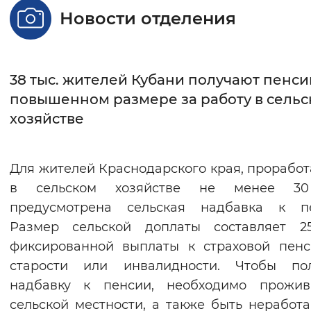
Новости отделения
Интервал между буквами
Нормальный
Увеличенный
Большо
38 тыс. жителей Кубани получают пенси
Цвет сайта
повышенном размере за работу в сель
хозяйстве
Монохромный
Инверсивный монохромны
Синий фон
Для жителей Краснодарского края, прорабо
Изображения
в сельском хозяйстве не менее 30
предусмотрена сельская надбавка к пе
Включены
Выключены
Размер сельской доплаты составляет 2
фиксированной выплаты к страховой пен
Звуковой ассистент
старости или инвалидности. Чтобы пол
Воспроизвести
Остановить
Повтори
надбавку к пенсии, необходимо прожив
сельской местности, а также быть нерабо