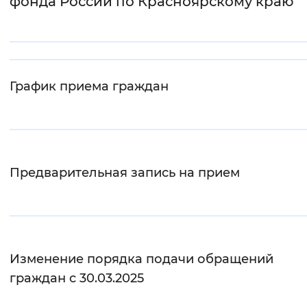
фонда России по Красноярскому краю
Интервал между буквами
Нормальный
Увеличенный
Большо
График приема граждан
Цвет сайта
Монохромный
Инверсивный монохромны
Синий фон
Предварительная запись на прием
Изображения
Включены
Выключены
Звуковой ассистент
Изменение порядка подачи обращений
Воспроизвести
Остановить
Повтори
граждан с 30.03.2025