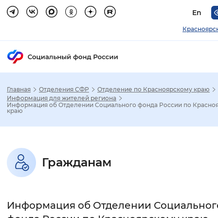
En
Красноярс
Главная
Отделения СФР
Отделение по Красноярскому краю
Зак
Информация для жителей региона
Информация об Отделении Социального фонда России по Красно
краю
Настройка режима отображения
Размер шрифта
Гражданам
Стандартный
Увеличенный
Крупны
Шрифт
Информация об Отделении Социальног
Без засечек
С засечками