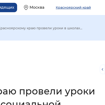
видящих
Москва
Красноярский край
расноярскому краю провели уроки в школах...
раю провели уроки
й
 социальной