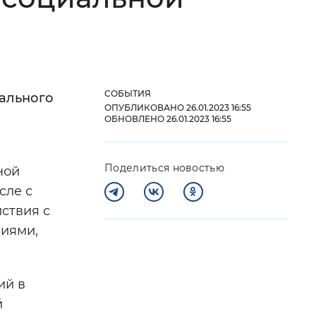
 фон
СОБЫТИЯ
ального
ОПУБЛИКОВАНО 26.01.2023 16:55
ОБНОВЛЕНО 26.01.2023 16:55
Поделиться новостью
ной
сле с
ствия с
Закрыть
биями,
ий в
й