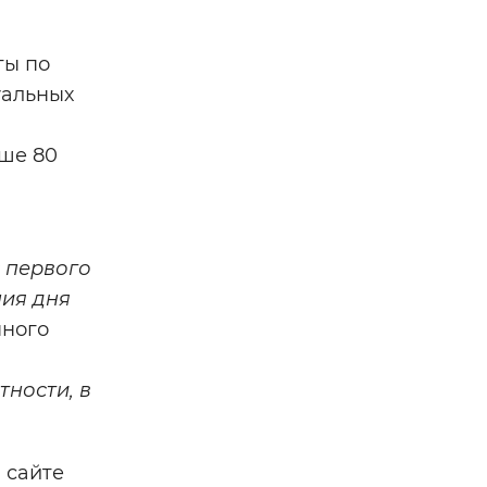
ты по
уальных
рше 80
 первого
ния дня
нного
ности, в
 сайте