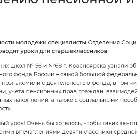
Инверсивный монохромный
Синий
Выключены
ности молодежи специалисты Отделения Соци
оводят уроки для старшеклассников.
ести
Остановить
Повторить
дних школ № 56 и №68 г. Красноярска узнали об
ьного фонда России – самой большой федераль
 познакомили с деятельностью фонда, в том чи
и, учета пенсионных прав граждан, взаимодей
ных накоплений, а также с социальными посо
сти.
й урок! Очень бы хотелось, чтобы таких занят
своими впечатлениями девятиклассники средне