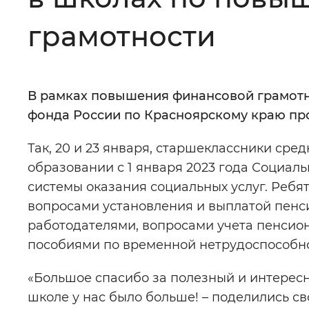
Цвет сайта
:
Монохромный
грамотности
Изображения
:
Включены
В рамках повышения финансовой грамот
фонда России по Красноярскому краю пр
Звуковой ассистент
:
Воспроизв
Так, 20 и 23 января, старшеклассники сре
образовании с 1 января 2023 года Социал
системы оказания социальных услуг. Ребят
вопросами установления и выплатой пенси
Вернуть стандартные настройки
работодателями, вопросами учета пенсион
пособиями по временной нетрудоспособно
«Большое спасибо за полезный и интересны
школе у нас было больше! – поделились 