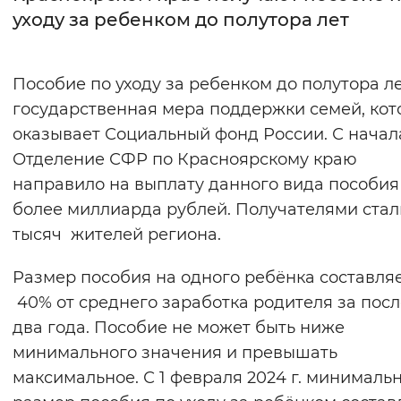
уходу за ребенком до полутора лет
Интервал между буквами
Нормальный
Увеличенный
Большо
Пособие по уходу за ребенком до полутора л
государственная мера поддержки семей, ко
Цвет сайта
оказывает Социальный фонд России. С начал
Монохромный
Инверсивный монохромны
Отделение СФР по Красноярскому краю
направило на выплату данного вида пособия
Синий фон
более миллиарда рублей. Получателями стал
тысяч жителей региона.
Изображения
Включены
Выключены
Размер пособия на одного ребёнка составля
40% от среднего заработка родителя за пос
Звуковой ассистент
два года. Пособие не может быть ниже
минимального значения и превышать
Воспроизвести
Остановить
Повтори
максимальное. С 1 февраля 2024 г. минималь