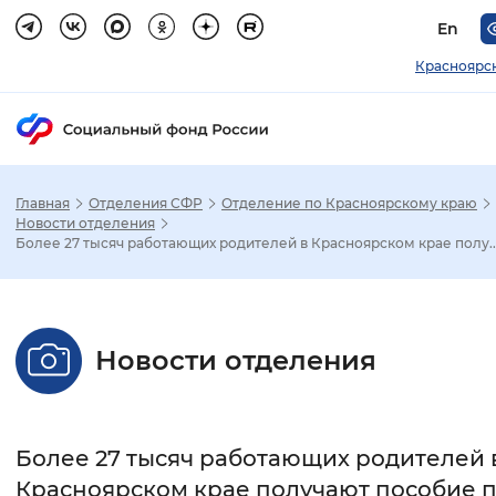
En
Красноярс
Главная
Отделения СФР
Отделение по Красноярскому краю
Зак
Новости отделения
Более 27 тысяч работающих родителей в Красноярском крае полу..
Настройка режима отображения
Размер шрифта
Новости отделения
Стандартный
Увеличенный
Крупны
Шрифт
Более 27 тысяч работающих родителей 
Без засечек
С засечками
Красноярском крае получают пособие 