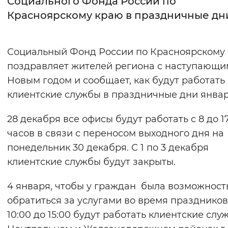
Социального Фонда России по
Красноярскому краю в праздничные дн
Интервал между буквами
Нормальный
Увеличенный
Большо
Социальный Фонд России по Красноярскому
поздравляет жителей региона с наступающи
Цвет сайта
Новым годом и сообщает, как будут работать
Монохромный
Инверсивный монохромны
клиентские службы в праздничные дни январ
Синий фон
28 декабря все офисы будут работать с 8 до 1
часов в связи с переносом выходного дня на
Изображения
понедельник 30 декабря. С 1 по 3 декабря
Включены
Выключены
клиентские службы будут закрыты.
Звуковой ассистент
4 января, чтобы у граждан была возможност
обратиться за услугами во время праздников,
Воспроизвести
Остановить
Повтори
10:00 до 15:00 будут работать клиентские слу