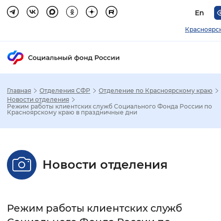
En
Красноярс
Главная
Отделения СФР
Отделение по Красноярскому краю
Зак
Новости отделения
Режим работы клиентских служб Социального Фонда России по
Красноярскому краю в праздничные дни
Настройка режима отображения
Размер шрифта
Новости отделения
Стандартный
Увеличенный
Крупны
Шрифт
Режим работы клиентских служб
Без засечек
С засечками