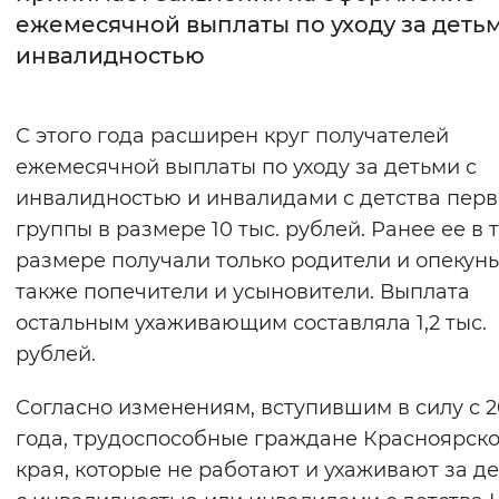
ежемесячной выплаты по уходу за детьм
Интервал между буквами
инвалидностью
Нормальный
Увеличенный
Большо
С этого года расширен круг получателей
Цвет сайта
ежемесячной выплаты по уходу за детьми с
Монохромный
Инверсивный монохромны
инвалидностью и инвалидами с детства пер
группы в размере 10 тыс. рублей. Ранее ее в 
Синий фон
размере получали только родители и опекуны
также попечители и усыновители. Выплата
Изображения
остальным ухаживающим составляла 1,2 тыс.
Включены
Выключены
рублей.
Звуковой ассистент
Согласно изменениям, вступившим в силу с 2
года, трудоспособные граждане Красноярско
Воспроизвести
Остановить
Повтори
края, которые не работают и ухаживают за д