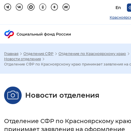
En
Красноярс
Главная
Отделения СФР
Отделение по Красноярскому краю
Зак
Новости отделения
Отделение СФР по Красноярскому краю принимает заявления на о.
Настройка режима отображения
Размер шрифта
Новости отделения
Стандартный
Увеличенный
Крупны
Шрифт
Отделение СФР по Красноярскому кра
Без засечек
С засечками
принимает заявления на оформление