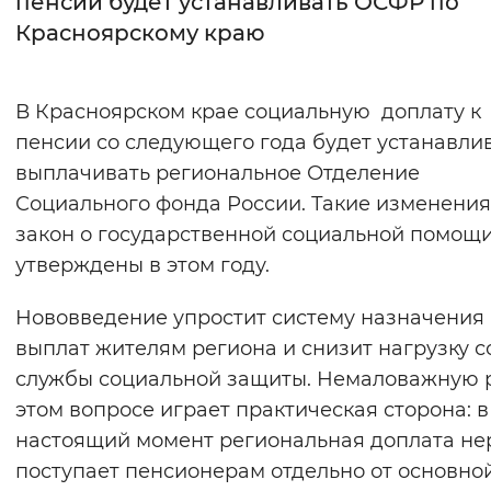
пенсии будет устанавливать ОСФР по
Красноярскому краю
Интервал между буквами
Нормальный
Увеличенный
Большо
В Красноярском крае социальную доплату к
пенсии со следующего года будет устанавлив
Цвет сайта
выплачивать региональное Отделение
Монохромный
Инверсивный монохромны
Социального фонда России. Такие изменения
Синий фон
закон о государственной социальной помощ
утверждены в этом году.
Изображения
Нововведение упростит систему назначения
Включены
Выключены
выплат жителям региона и снизит нагрузку с
службы социальной защиты. Немаловажную р
Звуковой ассистент
этом вопросе играет практическая сторона: в
Воспроизвести
Остановить
Повтори
настоящий момент региональная доплата не
поступает пенсионерам отдельно от основно