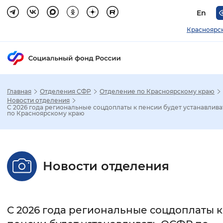
En
Красноярс
Главная
Отделения СФР
Отделение по Красноярскому краю
Зак
Новости отделения
С 2026 года региональные соцдоплаты к пенсии будет устанавлив
по Красноярскому краю
Настройка режима отображения
Размер шрифта
Новости отделения
Стандартный
Увеличенный
Крупны
Шрифт
С 2026 года региональные соцдоплаты к
Без засечек
С засечками