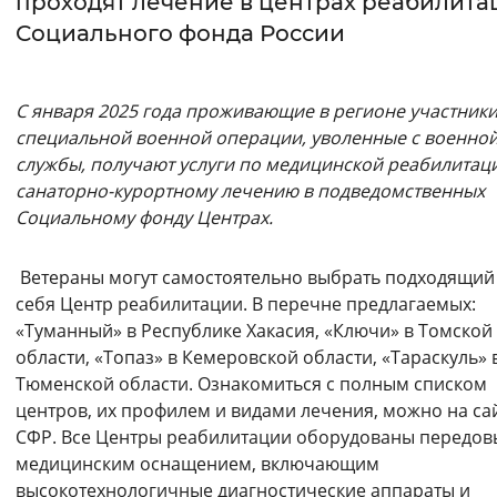
проходят лечение в центрах реабилита
Социального фонда России
Интервал между буквами
Нормальный
Увеличенный
Большо
С января 2025 года проживающие в регионе участник
специальной военной операции, уволенные с военно
Цвет сайта
службы, получают услуги по медицинской реабилитац
Монохромный
Инверсивный монохромны
санаторно-курортному лечению в подведомственных
Социальному фонду Центрах.
Синий фон
Ветераны могут самостоятельно выбрать подходящий
Изображения
себя Центр реабилитации. В перечне предлагаемых:
«Туманный» в Республике Хакасия, «Ключи» в Томской
Включены
Выключены
области, «Топаз» в Кемеровской области, «Тараскуль» 
Тюменской области. Ознакомиться с полным списком
Звуковой ассистент
центров, их профилем и видами лечения, можно на са
СФР. Все Центры реабилитации оборудованы передо
Воспроизвести
Остановить
Повтори
медицинским оснащением, включающим
высокотехнологичные диагностические аппараты и