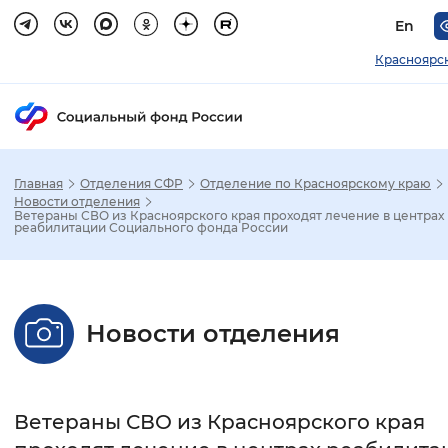
En
Красноярс
Главная
Отделения СФР
Отделение по Красноярскому краю
Зак
Новости отделения
Ветераны СВО из Красноярского края проходят лечение в центрах
реабилитации Социального фонда России
Настройка режима отображения
Размер шрифта
Новости отделения
Стандартный
Увеличенный
Крупны
Шрифт
Ветераны СВО из Красноярского края
Без засечек
С засечками