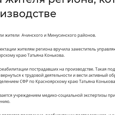
Инверсивный монохромный
Синий
оизводстве
Выключены
али жители Ачинского и Минусинского районов.
лектации жителям региона вручила заместитель управл
ести
Остановить
Повторить
рскому краю Татьяна Конькова.
еабилитации пострадавших на производстве. Такая под
вернуться к трудовой деятельности и вести активный об
делением СФР по Красноярскому краю Татьяна Конькова
вается учреждением медико-социальной экспертизы пр
ению.