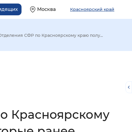
видящих
Москва
Красноярский край
Отделения СФР по Красноярскому краю полу...
по Красноярскому
й
торые ранее