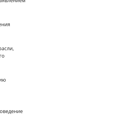
заявлением
ения
расли,
го
нию
роведение