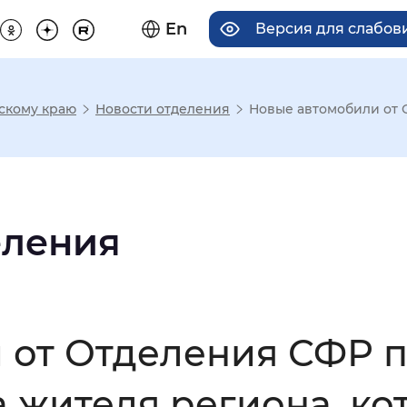
En
Версия для слабо
скому краю
Новости отделения
Новые автомобили от 
има отображения
Увеличенный
Крупный
еления
асечками
 от Отделения СФР 
мальный
Увеличенный
Большо
 жителя региона, ко