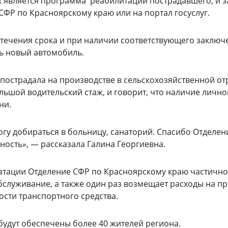
 является программа реабилитации пострадавшего, и 
СФР по Красноярскому краю или на портал госуслуг.
истечения срока и при наличии соответствующего заключ
ь новый автомобиль.
острадала на производстве в сельскохозяйственной от
льшой водительский стаж, и говорит, что наличие лично
ни.
огу добираться в больницу, санаторий. Спасибо Отделе
ость», — рассказала Галина Георгиевна.
атации Отделение СФР по Красноярскому краю частично
бслуживание, а также один раз возмещает расходы на п
ости транспортного средства.
удут обеспечены более 40 жителей региона.