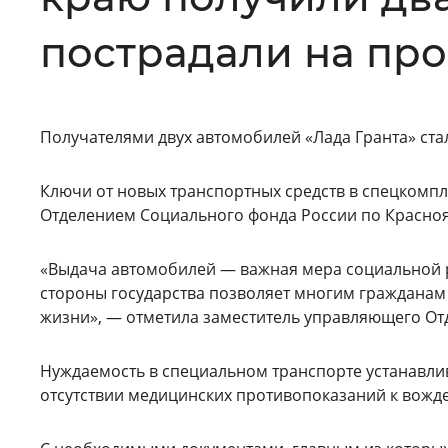
Цвет сайта
:
Монохромный
пострадали на пр
Изображения
:
Включены
Получателями двух автомобилей «Лада Гранта» ст
Ключи от новых транспортных средств в спецкомп
Звуковой ассистент
:
Воспроизв
Отделением Социального фонда России по Красноя
«Выдача автомобилей — важная мера социальной р
стороны государства позволяет многим гражданам 
Вернуть стандартные настройки
жизни», — отметила заместитель управляющего От
Нуждаемость в специальном транспорте устанавли
отсутствии медицинских противопоказаний к вожд