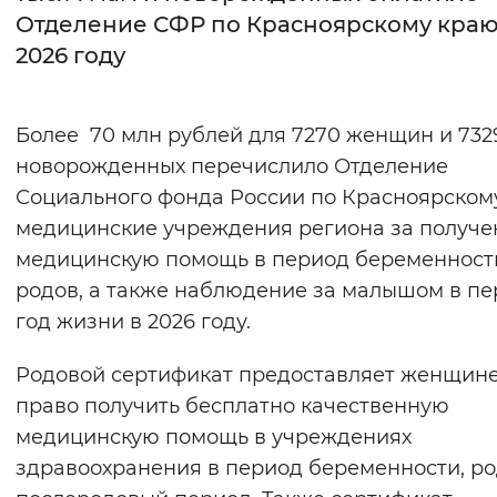
Отделение СФР по Красноярскому краю
Интервал между буквами
2026 году
Нормальный
Увеличенный
Большо
Более 70 млн рублей для 7270 женщин и 732
Цвет сайта
новорожденных перечислило Отделение
Монохромный
Инверсивный монохромны
Социального фонда России по Красноярском
медицинские учреждения региона за получ
Синий фон
медицинскую помощь в период беременност
родов, а также наблюдение за малышом в п
Изображения
год жизни в 2026 году.
Включены
Выключены
Родовой сертификат предоставляет женщин
Звуковой ассистент
право получить бесплатно качественную
медицинскую помощь в учреждениях
Воспроизвести
Остановить
Повтори
здравоохранения в период беременности, ро