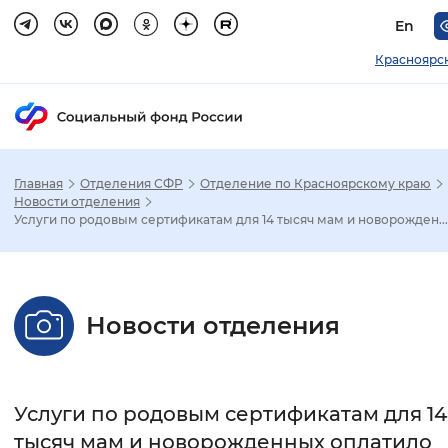
En
Красноярс
Главная
Отделения СФР
Отделение по Красноярскому краю
Зак
Новости отделения
Услуги по родовым сертификатам для 14 тысяч мам и новорожден...
Настройка режима отображения
Размер шрифта
Новости отделения
Стандартный
Увеличенный
Крупны
Шрифт
Услуги по родовым сертификатам для 14
Без засечек
С засечками
тысяч мам и новорожденных оплатило