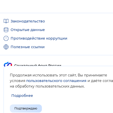
Полезные
Законодательство
ссылки
Открытые данные
Противодействие коррупции
Полезные ссылки
Продолжая использовать этот сайт, Вы принимаете
Карта сайта
условия
пользовательского соглашения
и даёте согл
.
на обработку пользовательских данных
Подробнее
Подтверждаю
© Социальный фонд России, 2008-2026