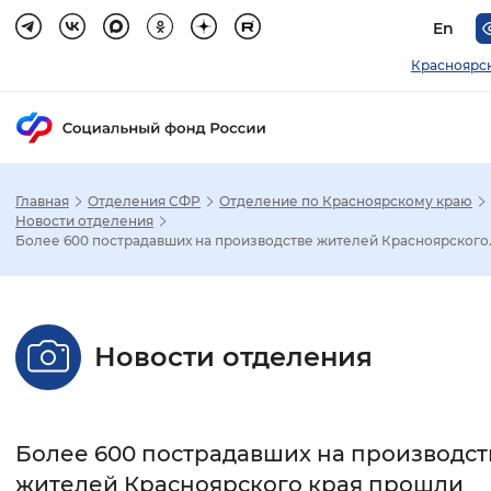
En
Красноярс
Главная
Отделения СФР
Отделение по Красноярскому краю
Зак
Новости отделения
Более 600 пострадавших на производстве жителей Красноярского..
Настройка режима отображения
Размер шрифта
Новости отделения
Стандартный
Увеличенный
Крупны
Шрифт
Более 600 пострадавших на производст
Без засечек
С засечками
жителей Красноярского края прошли