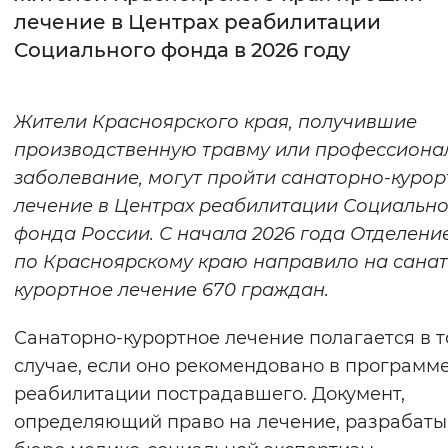
лечение в Центрах реабилитации
Интервал между буквами
Социального фонда в 2026 году
Нормальный
Увеличенный
Большо
Жители Красноярского края, получившие
Цвет сайта
производственную травму или профессиона
Монохромный
Инверсивный монохромны
заболевание, могут пройти санаторно-курор
лечение в Центрах реабилитации Социальн
Синий фон
фонда России. С начала 2026 года Отделен
по Красноярскому краю направило на сана
Изображения
курортное лечение 670 граждан.
Включены
Выключены
Санаторно-курортное лечение полагается в 
Звуковой ассистент
случае, если оно рекомендовано в программ
реабилитации пострадавшего. Документ,
Воспроизвести
Остановить
Повтори
определяющий право на лечение, разрабаты