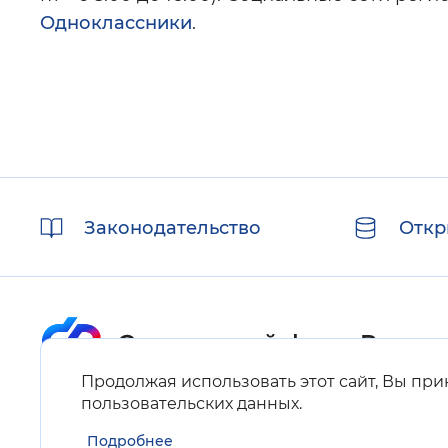
Одноклассники
.
Полезные
Законодательство
Откр
ссылки
Продолжая использовать этот сайт, Вы пр
Карта сайта
пользовательских данных
.
Подробнее
Нашли ошибку на сайте?