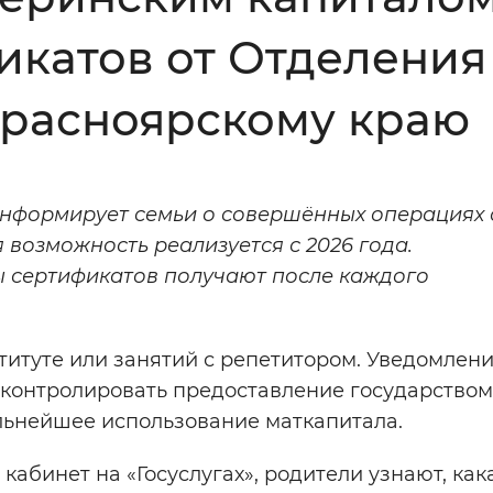
Инверсивный монохромный
Синий
икатов от Отделения
Красноярскому краю
Выключены
ести
Остановить
Повторить
нформирует семьи о совершённых операциях 
 возможность реализуется с 2026 года.
 сертификатов получают после каждого
итуте или занятий с репетитором. Уведомлен
контролировать предоставление государством
льнейшее использование маткапитала.
кабинет на «Госуслугах», родители узнают, как