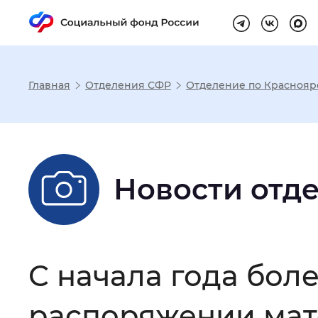
Главная
Отделения СФР
Отделение по Краснояр
Настройка реж
Размер шрифта
:
Стандартный
Новости отд
Шрифт
:
Без засечек
С з
С начала года бол
Интервал между буквами
:
Нор
распоряжении мат