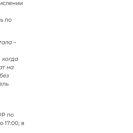
числении
ь по
ала –
 когда
ат на
без
ель
ФР по
 17:00, в