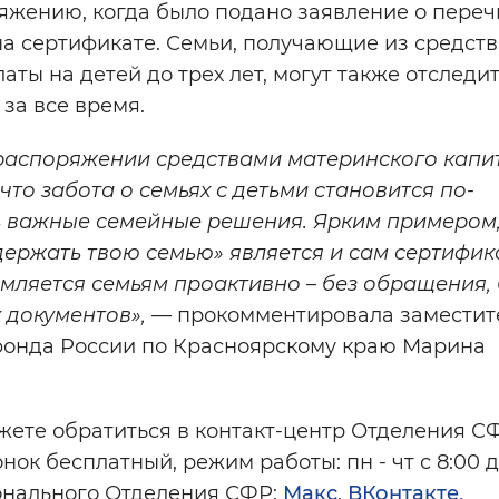
яжению, когда было подано заявление о пере
на сертификате. Семьи, получающие из средств
ы на детей до трех лет, могут также отследит
за все время.
распоряжении средствами материнского капит
что забота о семьях с детьми становится по-
 важные семейные решения. Ярким примером,
держать твою семью» является и сам сертифик
мляется семьям проактивно – без обращения, 
 документов»,
— прокомментировала заместит
онда России по Красноярскому краю Марина
ожете обратиться в контакт-центр Отделения С
нок бесплатный, режим работы: пн - чт с 8:00 до
гионального Отделения СФР:
Макс
,
ВКонтакте,