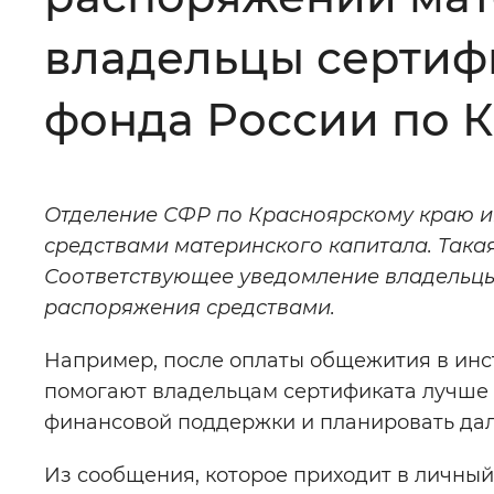
Цвет сайта
:
Монохромный
владельцы сертиф
фонда России по 
Изображения
:
Включены
Звуковой ассистент
:
Воспроизв
Отделение СФР по Красноярскому краю и
средствами материнского капитала. Такая
Соответствующее уведомление владельцы
распоряжения средствами.
Вернуть стандартные настройки
Например, после оплаты общежития в инст
помогают владельцам сертификата лучше 
финансовой поддержки и планировать да
Из сообщения, которое приходит в личный 