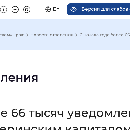
En
Версия для слабо
скому краю
Новости отделения
С начала года более 6
има отображения
Увеличенный
Крупный
еления
асечками
ее 66 тысяч уведомле
мальный
Увеличенный
Большо
еринским капиталом