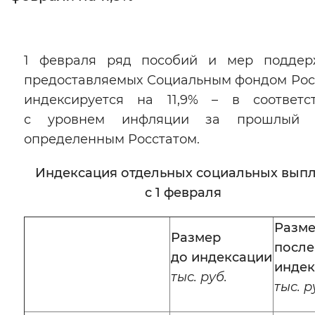
Интервал между буквами
Нормальный
Увеличенный
Большо
1 февраля ряд пособий и мер поддер
предоставляемых Социальным фондом Рос
Цвет сайта
индексируется на 11,9% – в соответс
с уровнем инфляции за прошлый г
Монохромный
Инверсивный монохромны
определенным Росстатом.
Синий фон
Индексация отдельных социальных выпл
Изображения
с 1 февраля
Включены
Выключены
Разм
Размер
после
Звуковой ассистент
до индексации
индек
тыс. руб.
Воспроизвести
Остановить
Повтори
тыс. р