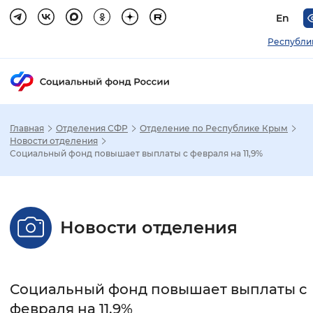
En
Республи
Главная
Отделения СФР
Отделение по Республике Крым
Зак
Новости отделения
Социальный фонд повышает выплаты с февраля на 11,9%
Настройка режима отображения
Размер шрифта
Новости отделения
Стандартный
Увеличенный
Крупны
Шрифт
Социальный фонд повышает выплаты с
Без засечек
С засечками
февраля на 11,9%