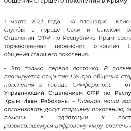
общения старшего поколения в Крыму
Интервал между буквами
1 марта 2023 года на площадке Клиен
Нормальный
Увеличенный
Большо
службы в городе Саки и Сакском р
Отделения СФР по Республике Крым сост
Цвет сайта
торжественная церемония открытия Ц
Монохромный
Инверсивный монохромны
общения старшего поколения.
Синий фон
-
Это только первая ласточка. В дальн
планируется открытие Центра
общения ста
Изображения
поколения
в городе Симферополь
, -
о
Включены
Выключены
Управляющий Отделением СФР по Респу
Крым Иван Рябоконь
. –
Главная наша за
Звуковой ассистент
организовать досуг старшему поколению, о
Воспроизвести
Остановить
Повтори
помощь в адаптации к посто
развивающемуся цифровому миру,
вовлечь