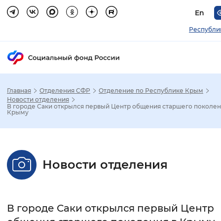
En
Республи
Главная
Отделения СФР
Отделение по Республике Крым
Зак
Новости отделения
В городе Саки открылся первый Центр общения старшего поколен
Крыму
Настройка режима отображения
Размер шрифта
Новости отделения
Стандартный
Увеличенный
Крупны
Шрифт
В городе Саки открылся первый Центр
Без засечек
С засечками