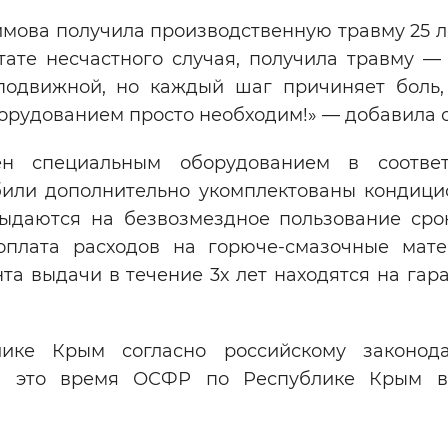
ова получила производственную травму 25 ле
тате несчастного случая, получила травму —
еподвижной, но каждый шаг причиняет боль,
рудованием просто необходим!» — добавила о
н специальным оборудованием в соответ
или дополнительно укомплектованы кондици
выдаются на безвозмездное пользование сро
 оплата расходов на горюче-смазочные мат
та выдачи в течение 3х лет находятся на гар
ике Крым согласно российскому законода
 За это время ОСФР по Республике Крым 