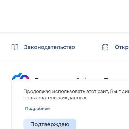
Полезные
Законодательство
Откр
ссылки
Продолжая использовать этот сайт, Вы пр
Карта сайта
пользовательских данных
.
Подробнее
Нашли ошибку на сайте?
Выделите фрагмент текста и нажмите Ctrl+ENTER.
Подтверждаю