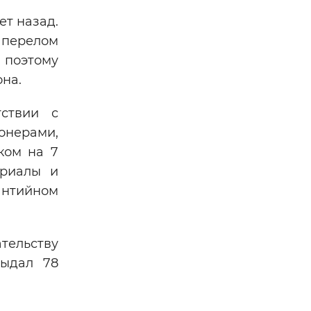
т назад.
 перелом
 поэтому
на.
ствии с
онерами,
ком на 7
ериалы и
антийном
тельству
выдал 78