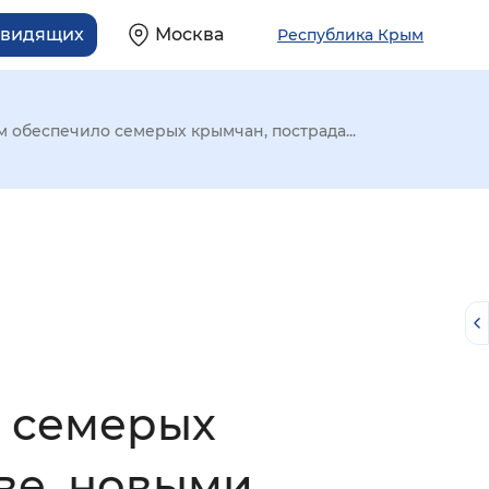
овидящих
Москва
Республика Крым
 обеспечило семерых крымчан, пострада...
 семерых
й
ве, новыми