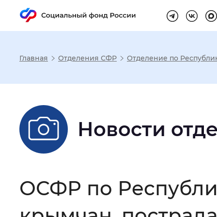
Главная
Отделения СФР
Отделение по Республи
Настройка реж
Размер шрифта
:
Стандартный
Новости отд
Шрифт
:
Без засечек
С з
ОСФР по Республи
Интервал между буквами
:
Нор
крымчан, пострад