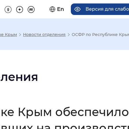
En
Версия для слаб
ке Крым
Новости отделения
ОСФР по Республике Крым
има отображения
Увеличенный
Крупный
еления
асечками
ке Крым обеспечило
мальный
Увеличенный
Большо
авших на производст