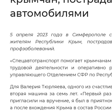
Цвет сайта
:
Монохромный
автомобилями
Изображения
:
Включены
5 апреля 2023 года в Симферополе со
жителям Республики Крым, пострада
Звуковой ассистент
:
Воспроизв
профзаболеваний.
«Спецавтотранспорт помогает крымчанам 
трудовой деятельности и оперативно 
управляющего Отделением СФР по Респу
Вернуть стандартные настройки
Для Валерия Тюрляева, одного из счастли
вторая машина за семь лет. «Первый раз 
пригласили на вручение, я был в приятном
а после вхождения Крыма в состав России 