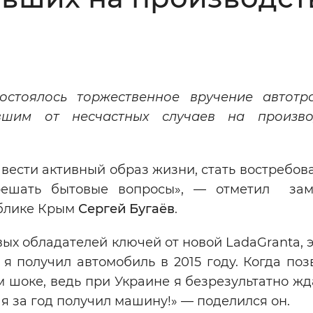
Инверсивный монохромный
Синий
Выключены
стоялось торжественное вручение автотр
вшим от несчастных случаев на произво
ести
Остановить
Повторить
вести активный образ жизни, стать востребов
решать бытовые вопросы», — отметил зам
блике Крым
Сергей Бугаёв
.
вых обладателей ключей от новой LadaGranta, 
я получил автомобиль в 2015 году. Когда по
 шоке, ведь при Украине я безрезультатно жда
я за год получил машину!» — поделился он.