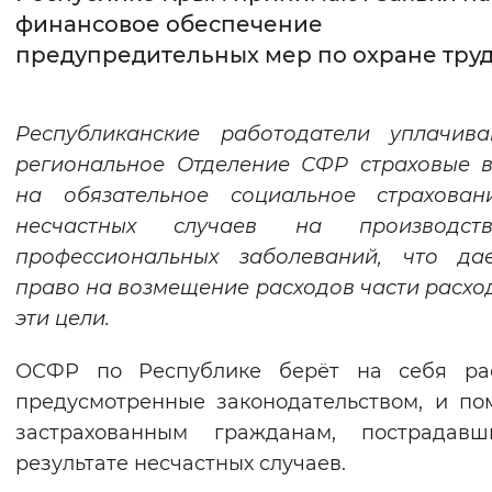
финансовое обеспечение
Интервал между буквами
предупредительных мер по охране тру
Нормальный
Увеличенный
Большо
Республиканские работодатели уплачив
Цвет сайта
региональное Отделение СФР страховые 
Монохромный
Инверсивный монохромны
на обязательное социальное страхован
несчастных случаев на производс
Синий фон
профессиональных заболеваний, что да
право на возмещение расходов части расхо
Изображения
эти цели.
Включены
Выключены
ОСФР по Республике берёт на себя рас
Звуковой ассистент
предусмотренные законодательством, и по
застрахованным гражданам, пострадав
Воспроизвести
Остановить
Повтори
результате несчастных случаев.