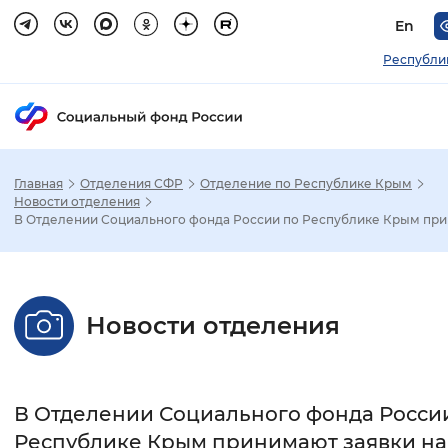
En
Республи
Главная
Отделения СФР
Отделение по Республике Крым
Зак
Новости отделения
В Отделении Социального фонда России по Республике Крым прин
Настройка режима отображения
Размер шрифта
Новости отделения
Стандартный
Увеличенный
Крупны
Шрифт
В Отделении Социального фонда Росси
Без засечек
С засечками
Республике Крым принимают заявки на