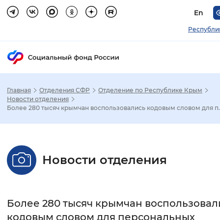
En
Республи
Главная
Отделения СФР
Отделение по Республике Крым
Зак
Новости отделения
Более 280 тысяч крымчан воспользовались кодовым словом для п..
Настройка режима отображения
Размер шрифта
Новости отделения
Стандартный
Увеличенный
Крупны
Шрифт
Более 280 тысяч крымчан воспользовал
Без засечек
С засечками
кодовым словом для персональных