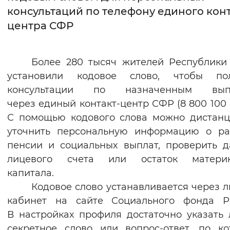
консультаций по телефону единого конт
Интервал между буквами
центра СФР
Нормальный
Увеличенный
Большо
Более 280 тысяч жителей Республик
Цвет сайта
установили кодовое слово, чтобы пол
Монохромный
Инверсивный монохромны
консультации по назначенным вып
через единый контакт-центр СФР (8 800 100 0
Синий фон
С помощью кодового слова можно дистан
уточнить персональную информацию о ра
Изображения
пенсии и социальных выплат, проверить 
Включены
Выключены
лицевого счета или остаток материн
капитала.
Звуковой ассистент
Кодовое слово устанавливается через 
кабинет на сайте Социального фонда Ро
Воспроизвести
Остановить
Повтори
В настройках профиля достаточно указать
секретное слово или вопрос-ответ, по к