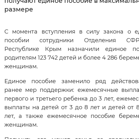
получают единое пособие в максималь
размере
Интервал между буквами
Нормальный
Увеличенный
Большо
С момента вступления в силу закона о 
пособии сотрудники Отделения С
Цвет сайта
Республике Крым назначили единое по
Монохромный
Инверсивный монохромны
родителям 123 742 детей и более 4 286 бере
Синий фон
женщинам.
Единое пособие заменило ряд действов
Изображения
ранее мер поддержки: ежемесячные выпл
Включены
Выключены
первого и третьего ребенка до 3 лет, ежеме
выплаты на детей от 3 до 8 лет и детей от 8
Звуковой ассистент
лет, а также ежемесячное пособие бере
Воспроизвести
Остановить
Повтори
женщинам.