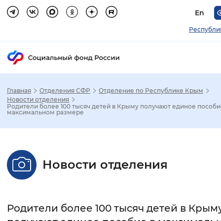
En
Республи
Главная
Отделения СФР
Отделение по Республике Крым
Зак
Новости отделения
Родители более 100 тысяч детей в Крыму получают единое пособи
максимальном размере
Настройка режима отображения
Размер шрифта
Новости отделения
Стандартный
Увеличенный
Крупны
Шрифт
Родители более 100 тысяч детей в Крым
Без засечек
С засечками