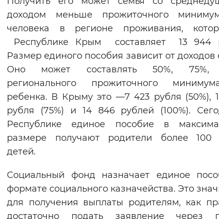
Получить его может семья со среднеду
Вернуть стандартные настройки
доходом меньше прожиточного миниму
человека в регионе проживания, кото
Республике Крым составляет 13 944 р
Размер единого пособия зависит от доходов 
Оно может составлять 50%, 75%,
регионального прожиточного миниму
ребенка. В Крыму это —7 423 рубля (50%), 11
рубля (75%) и 14 846 рублей (100%). Сег
Республике единое пособие в максима
размере получают родители более 100 
детей.
Социальный фонд назначает единое посо
формате социального казначейства. Это значи
для получения выплаты родителям, как пр
достаточно подать заявление через п