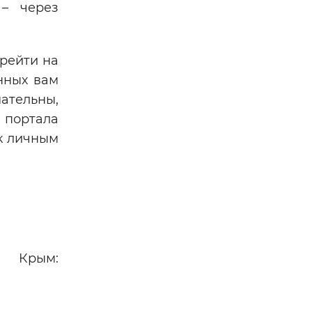
 – через
рейти на
енных вам
ательны,
 портала
 к личным
 Крым: