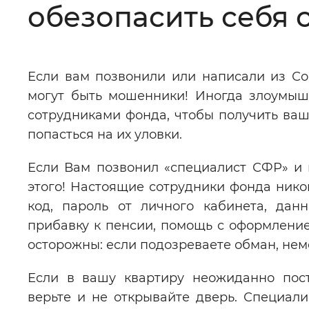
обезопасить себя 
Цвет сайта
:
Монохромный
Если вам позвонили или написали из Со
Изображения
:
Включены
могут быть мошенники! Иногда злоумыш
сотрудниками фонда, чтобы получить ваш
Звуковой ассистент
:
Воспроизв
попасться на их уловки.
Если Вам позвонил «специалист СФР» и 
этого! Настоящие сотрудники фонда никог
код, пароль от личного кабинета, дан
Вернуть стандартные настройки
прибавку к пенсии, помощь с оформление
осторожны: если подозреваете обман, не
Если в вашу квартиру неожиданно пост
верьте и не открывайте дверь. Специа