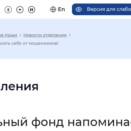
En
Версия для слаб
ке Крым
Новости отделения
има отображения
сить себя от мошенников!
Увеличенный
Крупный
еления
асечками
мальный
Увеличенный
Большо
ный фонд напоминае