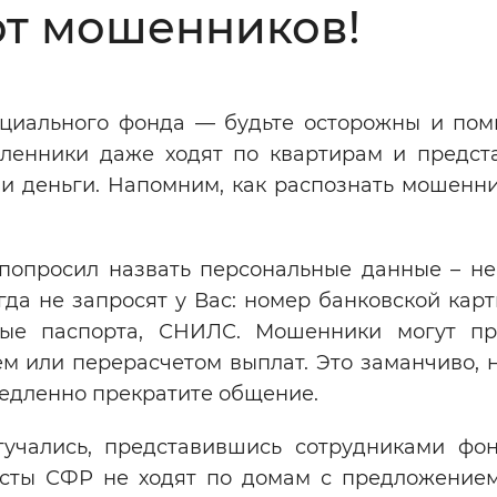
от мошенников!
Инверсивный монохромный
Синий
циального фонда — будьте осторожны и помн
Выключены
ленники даже ходят по квартирам и предст
и деньги. Напомним, как распознать мошенни
ести
Остановить
Повторить
попросил назвать персональные данные – не
да не запросят у Вас: номер банковской кар
ные паспорта, СНИЛС. Мошенники могут пр
м или перерасчетом выплат. Это заманчиво, н
медленно прекратите общение.
учались, представившись сотрудниками фон
листы СФР не ходят по домам с предложение