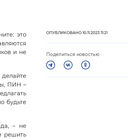
 фон
ОПУБЛИКОВАНО 10.11.2023 11:21
ите: это
авляются
ков и не
Поделиться новостью
 делайте
ты, ПИН –
едлагать
Закрыть
о будьте
да, – не
м решить