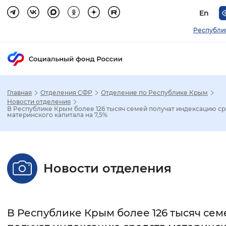
En
Республи
Главная
Отделения СФР
Отделение по Республике Крым
Зак
Новости отделения
В Республике Крым более 126 тысяч семей получат индексацию ср
материнского капитала на 7,5%
Настройка режима отображения
Размер шрифта
Новости отделения
Стандартный
Увеличенный
Крупны
Шрифт
В Республике Крым более 126 тысяч сем
Без засечек
С засечками