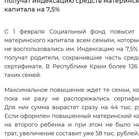
получат индексацию средств материнс
капитала на 7,5%
Интервал между буквами
Нормальный
Увеличенный
Большо
С 1 февраля Социальный фонд повысит 
материнского капитала всем семьям, которы
Цвет сайта
не воспользовались им. Индексацию на 7,5%
Монохромный
Инверсивный монохромны
получат родители, сохранившие часть сред
Синий фон
сертификате. В Республике Крым более 126
таких семей.
Изображения
Максимальное повышение ждет те семьи, к
Включены
Выключены
пока ни разу не распоряжались сертифи
Для них сумма вырастет сразу на 44 тыс. р
Звуковой ассистент
Если оформлен повышенный материнский к
Воспроизвести
Остановить
Повтори
на второго ребенка и при этом не было н
трат, увеличение составит уже 58 тыс. рублей.