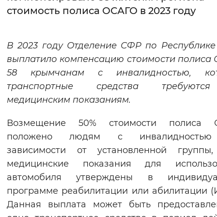
стоимость полиса ОСАГО в 2023 году
Интервал между буквами
Нормальный
Увеличенный
Большо
В 2023 году Отделение СФР по Республик
выплатило компенсацию стоимости полиса
Цвет сайта
58 крымчанам с инвалидностью,
ко
Монохромный
Инверсивный монохромны
транспортные средства требуют
медицинским показаниям.
Синий фон
Возмещение 50% стоимости полиса 
Изображения
положено людям с инвалидность
Включены
Выключены
зависимости от установленной группы,
медицинские показания для использо
Звуковой ассистент
автомобиля утверждены в индивидуа
программе реабилитации или абилитации (
Воспроизвести
Остановить
Повтори
Данная выплата может быть предоставле