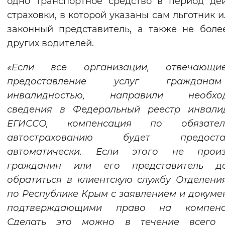
одно транспортное средство в период де
Вернуть стандартные настройки
страховки, в которой указаны сам льготник и
законный представитель, а также не боле
других водителей.
«Если все организации, отвечающ
предоставление услуг граждан
инвалидностью, направили необхо
сведения в Федеральный реестр инвали
ЕГИССО, компенсация по обязател
автострахованию будет предоста
автоматически. Если этого не произ
гражданин или его представитель д
обратиться в клиентскую службу Отделен
по Республике Крым с заявлением и докуме
подтверждающими право на компенс
Сделать это можно в течение всего 