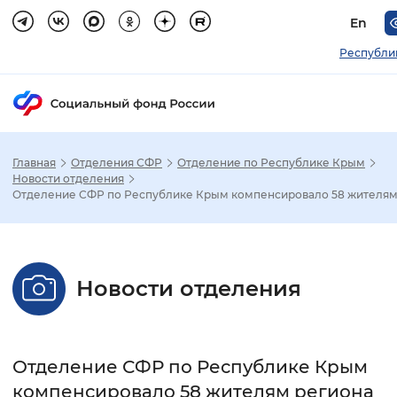
En
Республи
Главная
Отделения СФР
Отделение по Республике Крым
Зак
Новости отделения
Отделение СФР по Республике Крым компенсировало 58 жителям р
Настройка режима отображения
Размер шрифта
Новости отделения
Стандартный
Увеличенный
Крупны
Шрифт
Отделение СФР по Республике Крым
Без засечек
С засечками
компенсировало 58 жителям региона