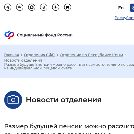
En
Республи
Главная
Отделения СФР
Отделение по Республике Крым
Зак
Новости отделения
Размер будущей пенсии можно рассчитать самостоятельно по св
на индивидуальном лицевом счете
Настройка режима отображения
Размер шрифта
Новости отделения
Стандартный
Увеличенный
Крупны
Шрифт
Размер будущей пенсии можно рассчит
Без засечек
С засечками