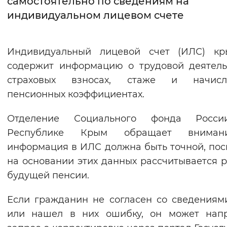
самостоятельно по сведениям на
индивидуальном лицевом счете
Интервал между буквами
Нормальный
Увеличенный
Большо
Индивидуальный лицевой счет (ИЛС) кр
содержит информацию о трудовой деятель
Цвет сайта
страховых взносах, стаже и начисл
Монохромный
Инверсивный монохромны
пенсионных коэффициентах.
Синий фон
Отделение Социального фонда Росс
Республике Крым обращает внима
Изображения
информация в ИЛС должна быть точной, пос
Включены
Выключены
на основании этих данных рассчитывается 
будущей пенсии.
Звуковой ассистент
Если гражданин не согласен со сведения
Воспроизвести
Остановить
Повтори
или нашел в них ошибку, он может напр