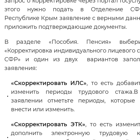
запрос о корректировке через портал Госуслу
Вернуть стандартные настройки
этого нужно подать в Отделение С
Республике Крым заявление с верными дан
приложить подтверждающие документы.
В разделе «Пособия. Пенсия» выбер
«Корректировка индивидуального лицевого с
СФР» и один из двух вариантов запол
заявления:
«Скорректировать ИЛС»
, то есть добави
изменить периоды трудового стажа.В
заявлении отметьте периоды, которые
внести или изменить.
«Скорректировать ЭТК»
, то есть измени
дополнить электронную трудовую к