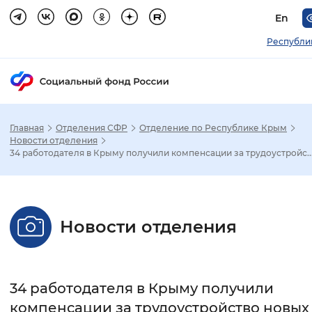
En
Республи
Главная
Отделения СФР
Отделение по Республике Крым
Зак
Новости отделения
34 работодателя в Крыму получили компенсации за трудоустройс..
Настройка режима отображения
Размер шрифта
Новости отделения
Стандартный
Увеличенный
Крупны
Шрифт
34 работодателя в Крыму получили
Без засечек
С засечками
компенсации за трудоустройство новых