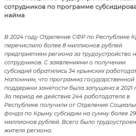
сотрудников по программе субсидиров
Интервал между буквами
найма
Нормальный
Увеличенный
Большо
В 2024 году Отделение СФР по Республике 
Цвет сайта
перечислило более 8 миллионов рублей
Монохромный
Инверсивный монохромны
предприятиям региона за трудоустройство 
сотрудников. С заявлениями о получении
Синий фон
субсидий обратились 34 крымских работодат
Напомним, что программа государственной
Изображения
поддержки занятости была запущена в 2021 г
Включены
Выключены
За период ее действия 244 работодателя в
Республике получили от Отделения Социаль
Звуковой ассистент
фонда по Крыму субсидии на сумму более 29
Воспроизвести
Остановить
Повтори
миллионов рублей. Всего было трудоустроен
жителя региона.