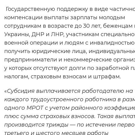
Вернуть стандартные настройки
Государственную поддержку в виде частичн
компенсации выплаты зарплаты молодым
сотрудникам в возрасте до 30 лет, беженцам 
Украины, ДНР и ЛНР, участникам специально
военной операции и людям с инвалидностью
получить юридические лица, индивидуальны
предприниматели и некоммерческие органи
у которых отсутствуют долги по заработной п
налогам, страховым взносам и штрафам.
«
Субсидия выплачивается работодателю на
каждого трудоустроенного работника в раз
одного МРОТ с учетом районного коэффици
плюс сумма страховых взносов. Такая выпла
производится трижды — по истечении перво
третьего и шестого месяцев работы