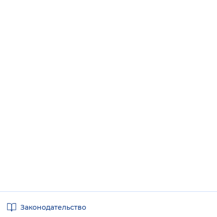
Полезные
Законодательство
ссылки