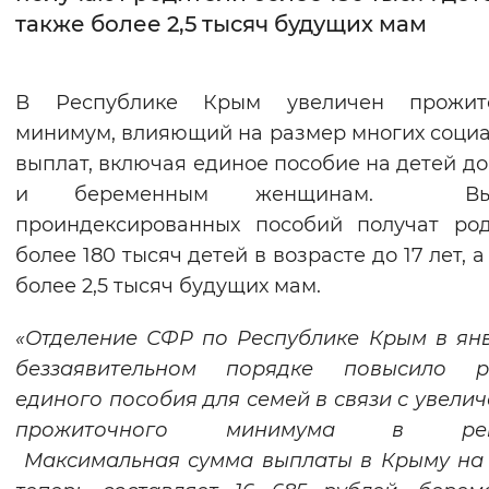
также более 2,5 тысяч будущих мам
Интервал между буквами
Нормальный
Увеличенный
Большо
В Республике Крым увеличен прожит
минимум, влияющий на размер многих соци
Цвет сайта
выплат, включая единое пособие на детей до 
Монохромный
Инверсивный монохромны
и беременным женщинам. Вып
проиндексированных пособий получат ро
Синий фон
более 180 тысяч детей в возрасте до 17 лет, 
более 2,5 тысяч будущих мам.
Изображения
Включены
Выключены
«Отделение СФР по Республике Крым в ян
беззаявительном порядке повысило р
Звуковой ассистент
единого пособия для семей в связи с увели
прожиточного минимума в реги
Воспроизвести
Остановить
Повтори
Максимальная сумма выплаты в Крыму на