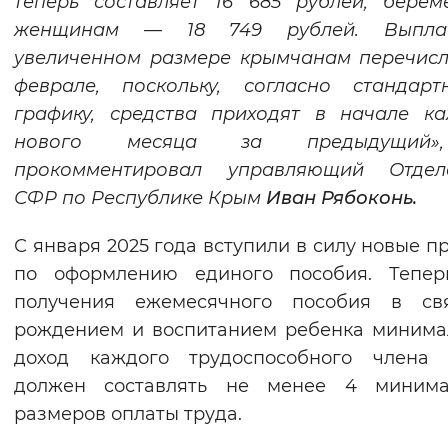
теперь составляет 16 685 рублей, бере
Вернуть стандартные настройки
женщинам — 18 749 рублей. Выпл
увеличенном размере крымчанам перечи
феврале,
поскольку, согласно стандарт
графику, средства приходят в начале к
нового месяца за предыдущий
прокомментировал управляющий Отдел
СФР по Республике Крым
Иван Рябоконь.
С января 2025 года вступили в силу новые п
по оформлению единого пособия. Тепер
получения ежемесячного пособия в св
рождением и воспитанием ребенка миним
доход каждого трудоспособного члена 
должен составлять не менее 4 минима
размеров оплаты труда.