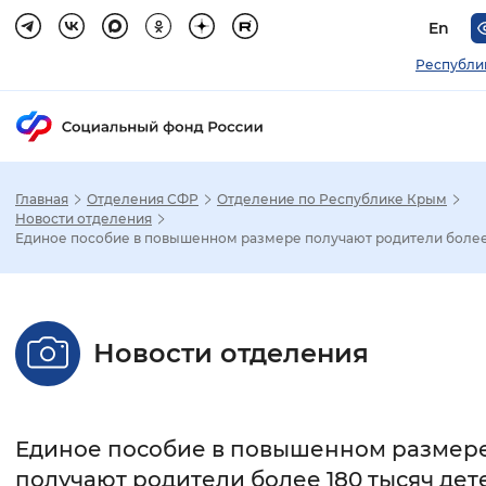
En
Республи
Главная
Отделения СФР
Отделение по Республике Крым
Зак
Новости отделения
Единое пособие в повышенном размере получают родители более 
Настройка режима отображения
Размер шрифта
Новости отделения
Стандартный
Увеличенный
Крупны
Шрифт
Единое пособие в повышенном размер
Без засечек
С засечками
получают родители более 180 тысяч дете