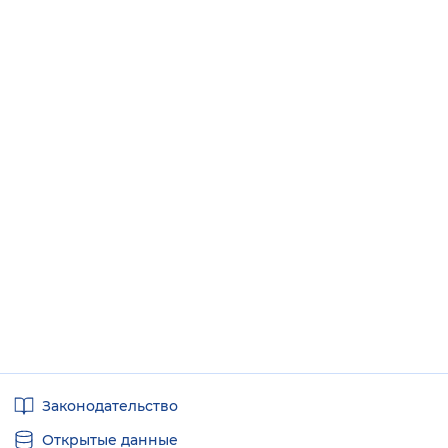
Полезные
Законодательство
ссылки
Открытые данные