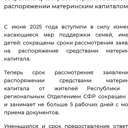
распоряжении материнским капиталом
Интервал между буквами
Нормальный
Увеличенный
Большо
С июня 2025 года вступили в силу изме
касающиеся мер поддержки семей, им
Цвет сайта
детей: сокращены сроки рассмотрения зая
Монохромный
Инверсивный монохромны
на распоряжение средствами материн
капитала.
Синий фон
Теперь срок рассмотрения заявле
Изображения
распоряжении средствами материн
Включены
Выключены
капитала от жителей Республики
региональным Отделением СФР сокращен 
Звуковой ассистент
и занимает не больше 5 рабочих дней с м
приема документов.
Воспроизвести
Остановить
Повтори
Уменьшился и срок предоставления отве