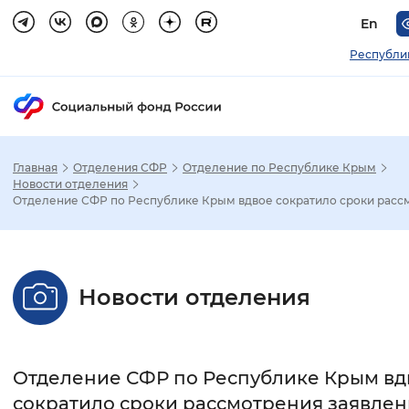
En
Республи
Главная
Отделения СФР
Отделение по Республике Крым
Зак
Новости отделения
Отделение СФР по Республике Крым вдвое сократило сроки рассм.
Настройка режима отображения
Размер шрифта
Новости отделения
Стандартный
Увеличенный
Крупны
Шрифт
Отделение СФР по Республике Крым вд
Без засечек
С засечками
сократило сроки рассмотрения заявлен