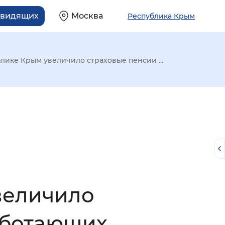
овидящих
Москва
Республика Крым
лике Крым увеличило страховые пенсии ...
величило
й
аботающих