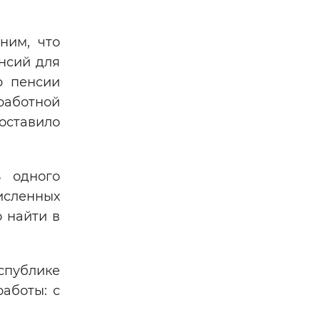
ним, что
нсий для
р пенсии
работной
оставило
ь одного
исленных
 найти в
спублике
работы: с