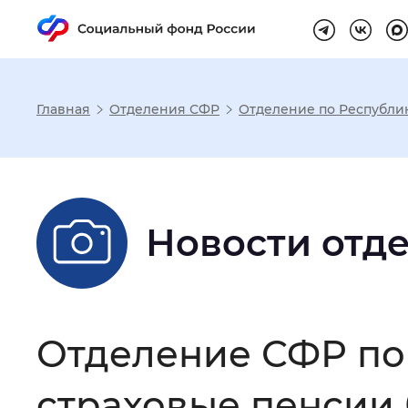
Главная
Отделения СФР
Отделение по Республи
Настройка реж
Размер шрифта
:
Стандартный
Новости отд
Шрифт
:
Без засечек
С з
Отделение СФР по
Интервал между буквами
:
Нор
страховые пенсии 