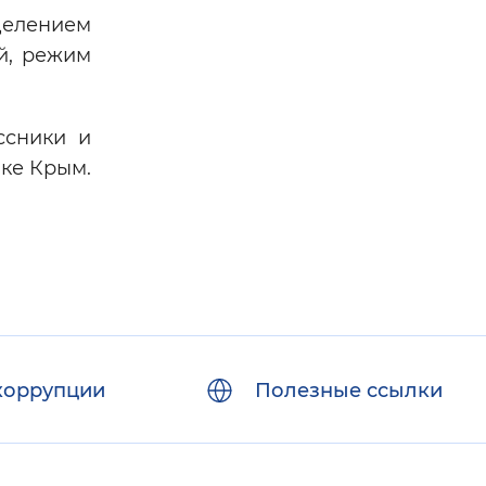
делением
й, режим
ссники и
ке Крым.
коррупции
Полезные ссылки