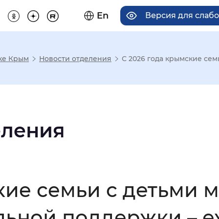
En
Версия для слаб
ке Крым
Новости отделения
С 2026 года крымские семь
има отображения
Увеличенный
Крупный
еления
асечками
кие семьи с детьми м
мальный
Увеличенный
Большо
льной поддержки – 