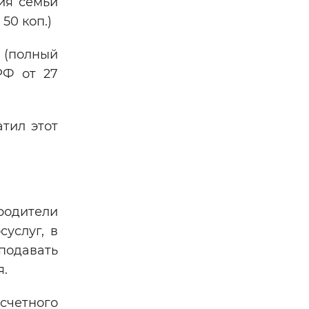
ия семьи
50 коп.)
 (полный
РФ от 27
тил этот
родители
суслуг, в
подавать
я.
счетного