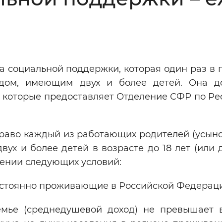
Инверсивный монохромный
Синий
Выключены
 социальной поддержки, которая один раз в 
одом, имеющим двух и более детей. Она д
ести
Остановить
Повторить
 которые предоставляет Отделение СФР по Ре
раво каждый из работающих родителей (усыно
ух и более детей в возрасте до 18 лет (или д
дении следующих условий:
постоянно проживающие в Российской Федерац
емье (среднедушевой доход) не превышает 