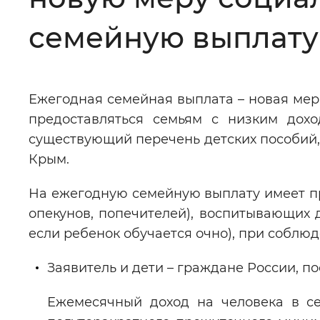
Цвет сайта
:
Монохромный
семейную выплату
Изображения
:
Включены
Ежегодная семейная выплата – новая мера
предоставляться семьям с низким дох
Звуковой ассистент
:
Воспроизв
существующий перечень детских пособий,
Крым.
На ежегодную семейную выплату имеет п
опекунов, попечителей), воспитывающих дв
Вернуть стандартные настройки
если ребенок обучается очно), при соблю
Заявитель и дети – граждане России, 
Ежемесячный доход на человека в с