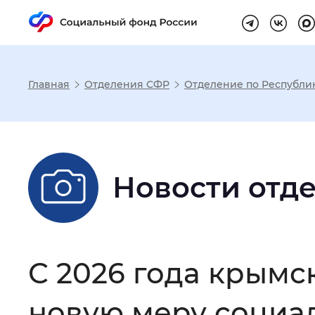
Главная
Отделения СФР
Отделение по Республи
Настройка реж
Размер шрифта
:
Стандартный
Новости отд
Шрифт
:
Без засечек
С з
С 2026 года крымс
Интервал между буквами
:
Нор
новую меру социа