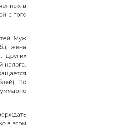
ченных в
й с того
тей. Муж
.), жена
. Других
й налога.
ращается
лей). По
 Суммарно
верждать
ко в этом