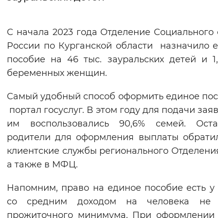
Интервал между буквами
С начала 2023 года Отделение Социального
Нормальный
Увеличенный
Большо
России по Курганской области назначило 
пособие на 46 тыс. зауральских детей и 1,
Цвет сайта
беременных женщин.
Монохромный
Инверсивный монохромны
Самый удобный способ оформить единое пос
Синий фон
портал госуслуг. В этом году для подачи зая
им воспользовались 90,6% семей. Оста
Изображения
родители для оформления выплаты обрати
Включены
Выключены
клиентские службы регионального Отделени
а также в МФЦ.
Звуковой ассистент
Напомним, право на единое пособие есть у
Воспроизвести
Остановить
Повтори
со средним доходом на человека не
прожиточного минимума. При оформлении