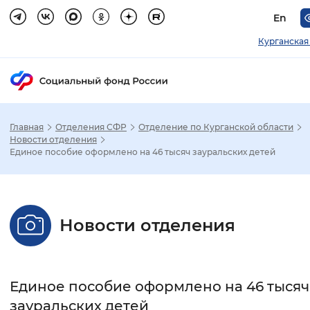
En
Курганская
Главная
Отделения СФР
Отделение по Курганской области
Зак
Новости отделения
Единое пособие оформлено на 46 тысяч зауральских детей
Настройка режима отображения
Размер шрифта
Новости отделения
Стандартный
Увеличенный
Крупны
Шрифт
Единое пособие оформлено на 46 тысяч
Без засечек
С засечками
зауральских детей