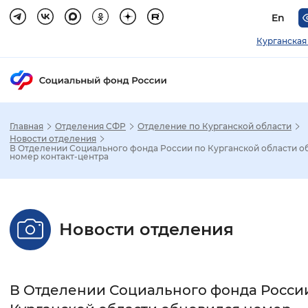
En
Курганская
Главная
Отделения СФР
Отделение по Курганской области
Зак
Новости отделения
В Отделении Социального фонда России по Курганской области о
номер контакт-центра
Настройка режима отображения
Размер шрифта
Новости отделения
Стандартный
Увеличенный
Крупны
Шрифт
В Отделении Социального фонда Росси
Без засечек
С засечками