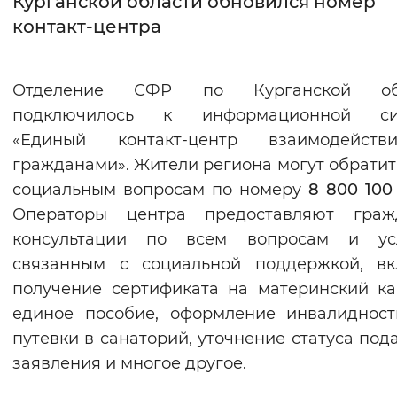
Курганской области обновился номер
контакт-центра
Интервал между буквами
Нормальный
Увеличенный
Большо
Отделение СФР по Курганской об
подключилось к информационной си
Цвет сайта
«Единый контакт-центр взаимодейст
Монохромный
Инверсивный монохромны
гражданами». Жители региона могут обратит
Синий фон
социальным вопросам по номеру
8 800 100
Операторы центра предоставляют граж
Изображения
консультации по всем вопросам и усл
связанным с социальной поддержкой, вк
Включены
Выключены
получение сертификата на материнский ка
единое пособие, оформление инвалиднос
Звуковой ассистент
путевки в санаторий, уточнение статуса под
Воспроизвести
Остановить
Повтори
заявления и многое другое.