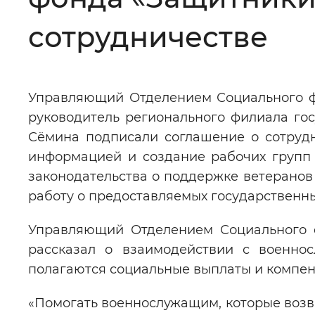
Цвет сайта
:
Монохромный
сотрудничестве
Изображения
:
Включены
Управляющий Отделением Социального ф
руководитель регионального филиала го
Звуковой ассистент
:
Воспроизв
Сёмина подписали соглашение о сотруд
информацией и создание рабочих групп
законодательства о поддержке ветеранов
работу о предоставляемых государственных
Вернуть стандартные настройки
Управляющий Отделением Социального 
рассказал о взаимодействии с военн
полагаются социальные выплаты и компен
«Помогать военнослужащим, которые возв