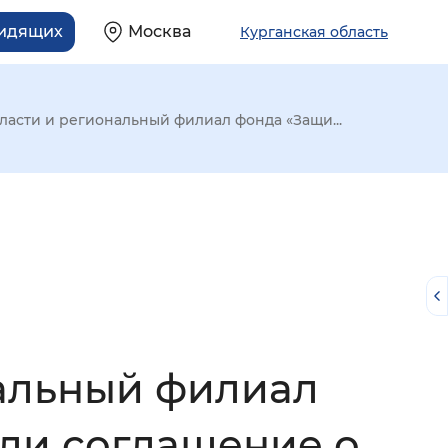
видящих
Москва
Курганская область
ласти и региональный филиал фонда «Защи...
нальный филиал
й
ли соглашение о