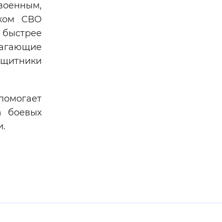
военным,
иком СВО
 быстрее
лагающие
ащитники
помогает
а боевых
и.