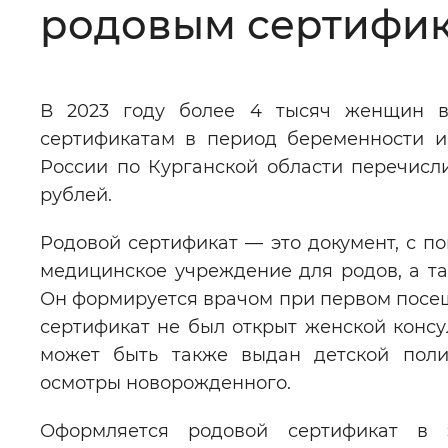
родовым сертифика
Цвет сайта
:
Монохромный
В 2023 году более 4 тысяч женщин в
Изображения
:
Включены
сертификатам в период беременности и
России по Курганской области перечис
Звуковой ассистент
:
Воспроизв
рублей.
Родовой сертификат — это документ, с 
медицинское учреждение для родов, а т
Он формируется врачом при первом посещ
Вернуть стандартные настройки
сертификат не был открыт женской консу
может быть также выдан детской полик
осмотры новорожденного.
Оформляется родовой сертификат в 