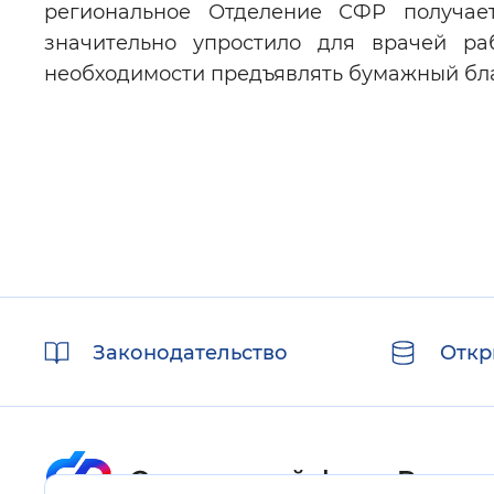
региональное Отделение СФР получае
значительно упростило для врачей ра
необходимости предъявлять бумажный бл
Полезные
Законодательство
Откр
ссылки