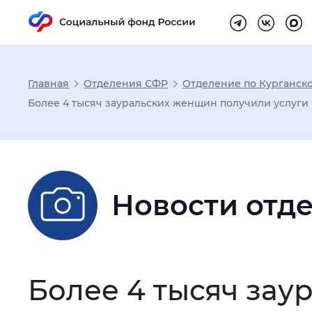
Главная
Отделения СФР
Отделение по Курганско
Настройка реж
Более 4 тысяч зауральских женщин получили услуги 
Размер шрифта
:
Стандартный
Новости отд
Шрифт
:
Без засечек
С з
Интервал между буквами
:
Нор
Более 4 тысяч зау