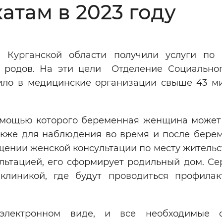
там в 2023 году
Инверсивный монохромный
Синий
 Курганской области получили услуги по
Выключены
 родов. На эти цели Отделение Социально
лило в медицинские организации свыше 43 м
ести
Остановить
Повторить
помощью которого беременная женщина может
акже для наблюдения во время и после берем
ении женской консультации по месту жительст
льтацией, его сформирует родильный дом. Се
линикой, где будут проводиться профилак
электронном виде, и все необходимые с