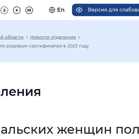
En
Версия для слабо
й области
Новости отделения
има отображения
по родовым сертификатам в 2023 году
Увеличенный
Крупный
еления
асечками
мальный
Увеличенный
Большо
ральских женщин пол