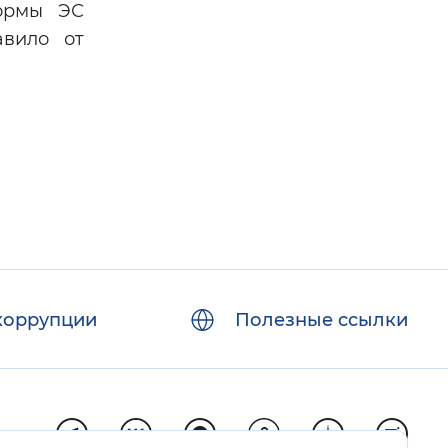
формы ЭС
авило от
коррупции
Полезные ссылки